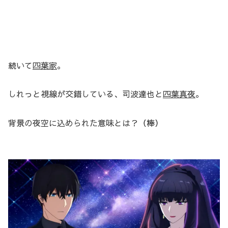
続いて
四葉家
。
しれっと視線が交錯している、司波達也と
四葉真夜
。
背景の夜空に込められた意味とは？（棒）