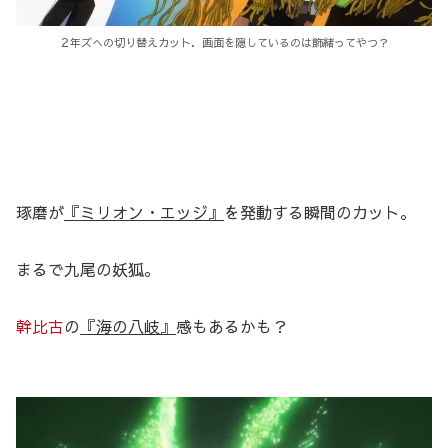
２年ズへの切り替えカット．画面を隠しているのは飾緒ってやつ？
琢磨が
『ミリオン・エッジ』
を発動する瞬間のカット。
まるで九尾の妖狐。
幹比古
の
『海の八岐』
感もあるかも？