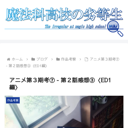
ホーム
ブログ
作品考察
アニメ第３期考⑦
‐ 第２話感想③〈ED1編〉
アニメ第３期考⑦ ‐ 第２話感想③〈ED1
編〉
作品考察