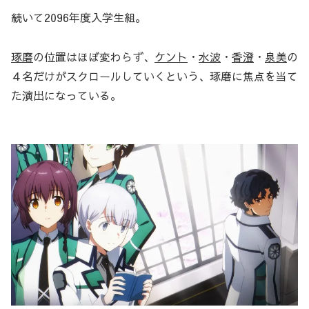
続いて2096年度入学生組。
琢磨
の位置はほぼ変わらず、
ケント
・
水波
・
香澄
・
泉美
の
４名だけがスクロールしていくという、琢磨に焦点を当て
た演出になっている。