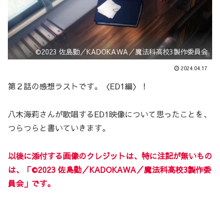
©2023 佐島勤／KADOKAWA／魔法科高校3製作委員会
2024.04.17
第２話の感想ラストです。〈ED1編〉！
八木海莉さんが歌唱するED1映像について思ったことを、
つらつらと書いていきます。
以後に添付する画像のクレジットは、特に注記が無いもの
は、「©2023 佐島勤／KADOKAWA／魔法科高校3製作委
員会」です。