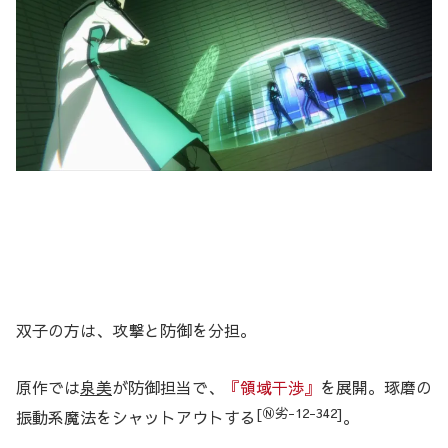
双子の方は、攻撃と防御を分担。
原作では
泉美
が防御担当で、
『領域干渉』
を展開。琢磨の
[Ⓝ劣-12-342]
振動系魔法をシャットアウトする
。