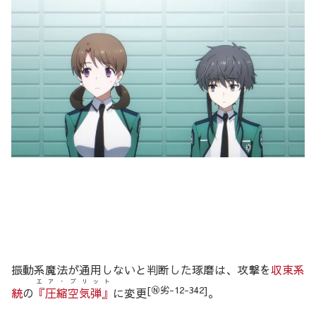
振動系魔法が通用しないと判断した琢磨は、攻撃を
収束系
エア・ブリット
[Ⓝ劣-12-342]
統
の
『圧縮空気弾』
に変更
。