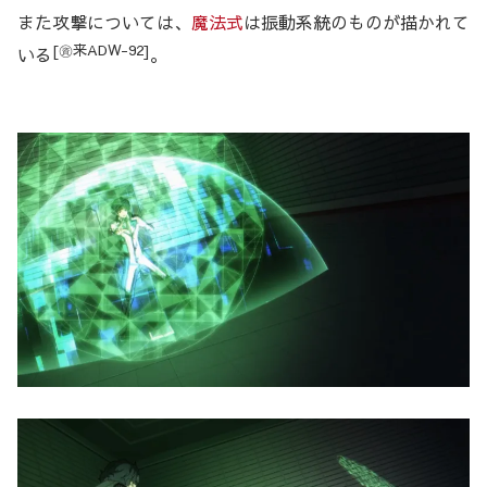
また攻撃については、
魔法式
は振動系統のものが描かれて
[㊮来ADW-92]
いる
。