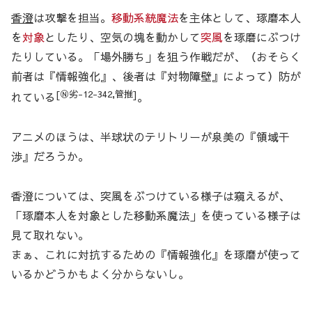
香澄
は攻撃を担当。
移動系統魔法
を主体として、琢磨本人
を
対象
としたり、空気の塊を動かして
突風
を琢磨にぶつけ
たりしている。「場外勝ち」を狙う作戦だが、（おそらく
前者は『情報強化』、後者は『対物障壁』によって）防が
[Ⓝ劣-12-342,管推]
れている
。
アニメのほうは、半球状のテリトリーが泉美の『領域干
渉』だろうか。
香澄については、突風をぶつけている様子は窺えるが、
「琢磨本人を対象とした移動系魔法」を使っている様子は
見て取れない。
まぁ、これに対抗するための『情報強化』を琢磨が使って
いるかどうかもよく分からないし。