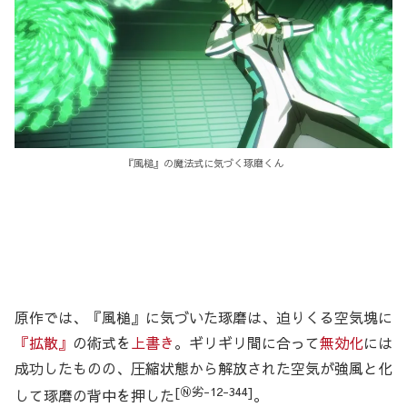
『風槌』の魔法式に気づく琢磨くん
原作では、『風槌』に気づいた琢磨は、迫りくる空気塊に
『拡散』
の術式を
上書き
。ギリギリ間に合って
無効化
には
成功したものの、圧縮状態から解放された空気が強風と化
[Ⓝ劣-12-344]
して琢磨の背中を押した
。