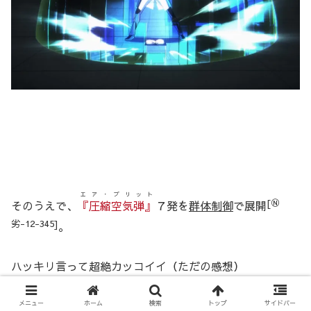
エア・ブリット
[Ⓝ
そのうえで、
『圧縮空気弾』
７発を
群体制御
で展開
劣-12-345]
。
ハッキリ言って超絶カッコイイ（ただの感想）
……って、あれ？ さっき展開してた半球エリアどこ行っ
メニュー
ホーム
検索
トップ
サイドバー