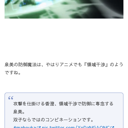
泉美の防御魔法は、やはりアニメでも『領域干渉』のよう
ですね。
攻撃を仕掛ける香澄、領域干渉で防御に専念する
泉美。
双子ならではのコンビネーションです。
#mahouka
pic.twitter.com/YoDzNGAONC