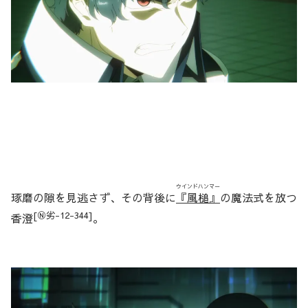
ウインドハンマー
琢磨の隙を見逃さず、その背後に
『風槌』
の魔法式を放つ
[Ⓝ劣-12-344]
香澄
。