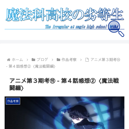
ホーム
ブログ
作品考察
アニメ第３期考⑪
‐ 第４話感想②〈魔法戦闘編〉
アニメ第３期考⑪ ‐ 第４話感想②〈魔法戦
闘編〉
作品考察