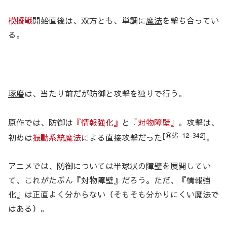
模擬戦
開始直後は、双方とも、単調に
魔法
を撃ち合ってい
る。
琢磨
は、当たり前だが防御と攻撃を独りで行う。
原作では、防御は
『情報強化』
と
『対物障壁』
。攻撃は、
[Ⓝ劣-12-342]
初めは
振動系統魔法
による直接攻撃だった
。
アニメでは、防御については半球状の障壁を展開してい
て、これがたぶん『対物障壁』だろう。ただ、『情報強
化』は正直よく分からない（そもそも分かりにくい魔法で
はある）。