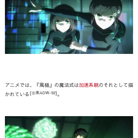
アニメでは、『風槌』の魔法式は
加速系統
のそれとして描
[㊮来ADW-92]
かれている
。