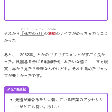
グリム・リーパー
シンボル
それから
『死神の刃』
の
象徴
のナイフがめっちゃカッコよ
かった！！！！！
あと、「2062年」とかのギザギザフォントがすごく良か
った。風雲急を告げる戦国時代！みたいな感じ！ まぁ現
実世界から見たら未来なんやけども。それも含めたギャッ
プが楽しかったです。
5/16追記
元造が鎖骨あたりに着けている四葉のアクセサリ
ーがとても良い。欲しい