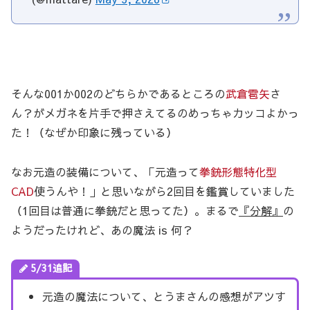
そんな001か002のどちらかであるところの
武倉雹矢
さ
ん？がメガネを片手で押さえてるのめっちゃカッコよかっ
た！（なぜか印象に残っている）
なお元造の装備について、「元造って
拳銃形態特化型
CAD
使うんや！」と思いながら2回目を鑑賞していました
（1回目は普通に拳銃だと思ってた）。まるで
『分解』
の
ようだったけれど、あの魔法 is 何？
5/31追記
元造の魔法について、とうまさんの感想がアツす