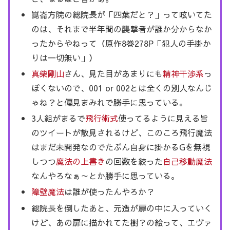
崑崙方院の総院長が「四葉だと？」って呟いてた
のは、それまで半年間の襲撃者が誰か分からなか
ったからやねって（原作8巻278P「犯人の手掛か
りは一切無い」）
真柴剛山
さん、見た目があまりにも
精神干渉系
っ
ぽくないので、001 or 002とは全くの別人なんじ
ゃね？と偏見まみれで勝手に思っている。
3人組がまるで
飛行術式
使ってるように見える旨
のツイートが散見されるけど、このころ飛行魔法
はまだ未開発なのでたぶん自身に掛かるGを無視
しつつ
魔法の上書き
の回数を絞った
自己移動魔法
なんやろなぁ～とか勝手に思っている。
障壁魔法
は誰が使ったんやろか？
総院長を倒したあと、元造が扉の中に入っていく
けど、あの扉に描かれてた樹？の絵って、エヴァ