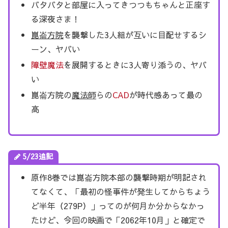
バタバタと部屋に入ってきつつもちゃんと正座す
る深夜さま！
崑崙方院
を襲撃した3人組が互いに目配せするシ
ーン、ヤバい
障壁魔法
を展開するときに3人寄り添うの、ヤバ
い
崑崙方院の
魔法師
らの
CAD
が時代感あって最の
高
5/23追記
原作8巻では崑崙方院本部の襲撃時期が明記され
てなくて、「最初の怪事件が発生してからちょう
ど半年（279P）」ってのが何月か分からなかっ
たけど、今回の映画で「2062年10月」と確定で