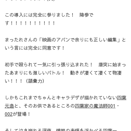
この導入には完全に参りました！ 降参で
す！！！！！！！！！！
まったれさんの「映画のアバンで余りにも正しい編集」と
いう言には完全に同意です！
初手で殴られて一気に引っ張り込まれた！ 唐突に始まっ
たあまりにも激しいバトル！ 動きが凄くて凄くて物凄
い！！！（語彙力）
しかもこれまでちゃんとキャラデザが描かれていない
四葉
元造
と、そのお供であるところの
四葉家の魔法師001
・
002
が登場！
そして泣き崩れる
深夜
、憤怒の表情を浮かべる
四葉一