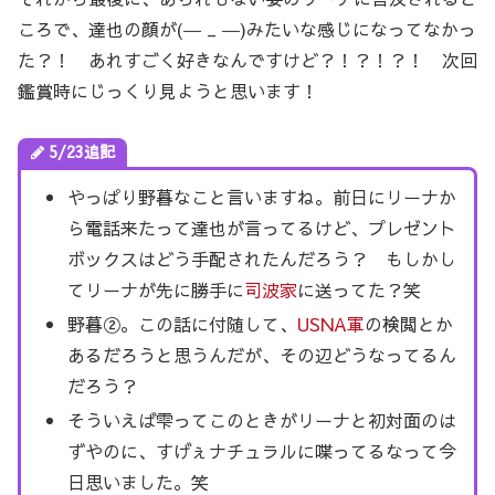
ころで、達也の顔が(― _ ―)みたいな感じになってなかっ
た？！ あれすごく好きなんですけど？！？！？！ 次回
鑑賞時にじっくり見ようと思います！
5/23追記
やっぱり野暮なこと言いますね。前日にリーナか
ら電話来たって達也が言ってるけど、プレゼント
ボックスはどう手配されたんだろう？ もしかし
てリーナが先に勝手に
司波家
に送ってた？笑
野暮②。この話に付随して、
USNA軍
の検閲とか
あるだろうと思うんだが、その辺どうなってるん
だろう？
そういえば雫ってこのときがリーナと初対面のは
ずやのに、すげぇナチュラルに喋ってるなって今
日思いました。笑