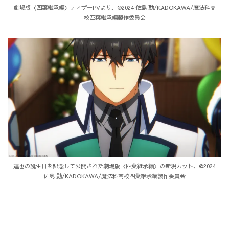
劇場版〈四葉継承編〉ティザーPVより．©2024 佐島 勤/KADOKAWA/魔法科高
校四葉継承編製作委員会
達也の誕生日を記念して公開された劇場版〈四葉継承編〉の新規カット．©2024
佐島 勤/KADOKAWA/魔法科高校四葉継承編製作委員会