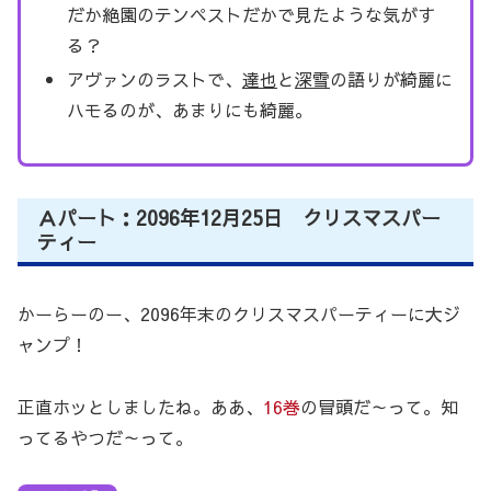
だか絶園のテンペストだかで見たような気がす
る？
アヴァンのラストで、
達也
と
深雪
の語りが綺麗に
ハモるのが、あまりにも綺麗。
Ａパート：2096年12月25日 クリスマスパー
ティー
かーらーのー、2096年末のクリスマスパーティーに大ジ
ャンプ！
正直ホッとしましたね。ああ、
16巻
の冒頭だ～って。知
ってるやつだ～って。