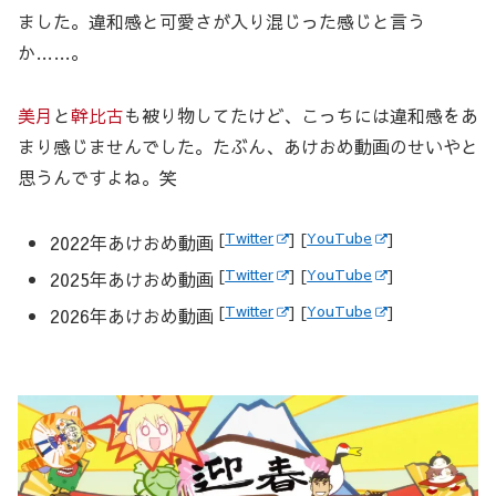
ました。違和感と可愛さが入り混じった感じと言う
か……。
美月
と
幹比古
も被り物してたけど、こっちには違和感をあ
まり感じませんでした。たぶん、あけおめ動画のせいやと
思うんですよね。笑
[
Twitter
] [
YouTube
]
2022年あけおめ動画
[
Twitter
] [
YouTube
]
2025年あけおめ動画
[
Twitter
] [
YouTube
]
2026年あけおめ動画