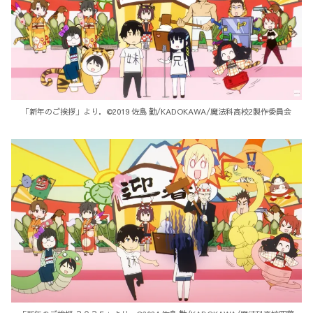
「新年のご挨拶」より．©2019 佐島 勤/KADOKAWA/魔法科高校2製作委員会