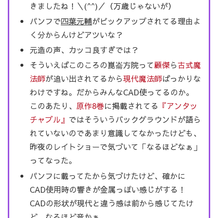
きましたね！＼(^^)／（万歳じゃないが）
パンフで
四葉元輔
がピックアップされてる理由よ
く分からんけどアツいな？
元造の声、カッコ良すぎでは？
そういえばこのころの崑崙方院って
顧傑
ら
古式魔
法師
が追い出されてるから
現代魔法師
ばっかりな
わけですね。だからみんなCAD使ってるのか。
このあたり、
原作8巻
に掲載されてる
『アンタッ
チャブル』
ではそういうバックグラウンドが語ら
れていないのであまり意識してなかったけども、
昨夜のレイトショーで気づいて「なるほどなぁ」
ってなった。
パンフに載ってたから気づけたけど、確かに
CAD使用時の響きが金属っぽい感じがする！
CADの形状が現代と違う感は前から感じてたけ
ど、なるほど音かぁ。