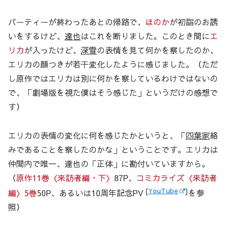
パーティーが終わったあとの帰路で、
ほのか
が初詣のお誘
いをするけど、
達也
はこれを断りました。このとき間に
エ
リカ
が入ったけど、
深雪
の表情を見て何かを察したのか、
エリカの顔つきが若干変化したように感じました。（ただ
し原作ではエリカは別に何かを察しているわけではないの
で、「劇場版を視た僕はそう感じた」というだけの感想で
す）
エリカの表情の変化に何を感じたかというと、「
四葉家
絡
みであることを察したのかな」ということです。エリカは
仲間内で唯一、達也の「正体」に勘付いていますから。
（
原作11巻〈来訪者編・下〉
87P、
コミカライズ〈来訪者
[
YouTube
]
編〉5巻
50P、あるいは10周年記念PV
を参
照）