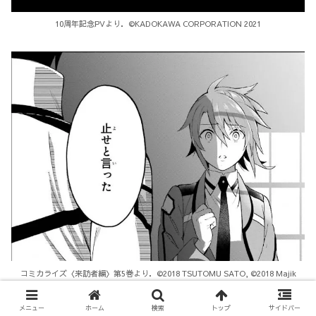
10周年記念PVより．©KADOKAWA CORPORATION 2021
コミカライズ〈来訪者編〉第5巻より．©2018 TSUTOMU SATO, ©2018 Majik
o!/SQUARE ENIX
メニュー
ホーム
検索
トップ
サイドバー