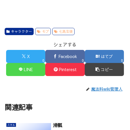
キャラクター
モブ
七高生徒
シェアする
X
Facebook
はてブ
0
0
0
LINE
Pinterest
コピー
魔法科wiki管理人
関連記事
滑瓢
スキル