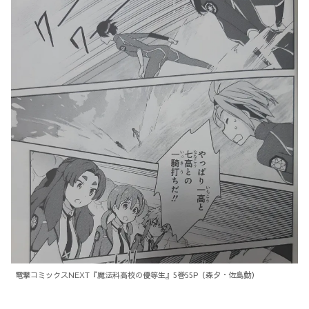
電撃コミックスNEXT『魔法科高校の優等生』5巻55P（森夕・佐島勤）