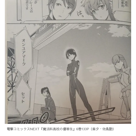
電撃コミックスNEXT『魔法科高校の優等生』6巻133P（森夕・佐島勤）