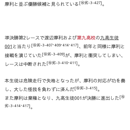
[Ⓝ劣-3-427]
摩利と並ぶ優勝候補と見られている
。
準決勝第2レースで渡辺摩利および
第九高校
の
九高生徒
[Ⓝ劣-3-407･409･414･417]
001
と当たり
、前年と同様に摩利と
[Ⓝ劣-3-409]
接戦を演じていた
が、摩利と衝突してしまい、
[Ⓝ劣-3-410･411]
レースは中断された
。
本生徒は危険走行で失格となったが、摩利の対応が功を奏
[Ⓝ劣-3-415]
し、大した怪我を負わずに済んだ
。
[Ⓝ
また摩利は棄権となり、九高生徒001が決勝に進出した
劣-3-414･417]
。