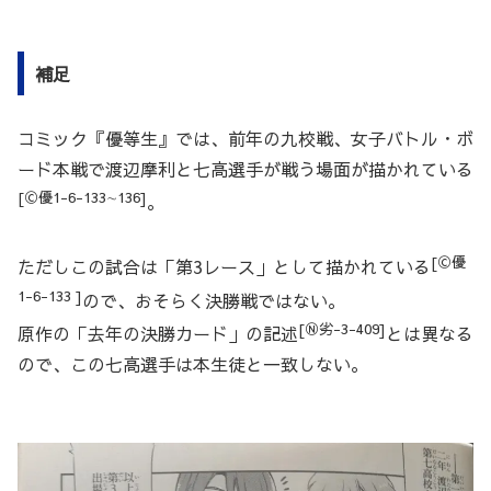
補足
コミック『優等生』では、前年の九校戦、女子バトル・ボ
ード本戦で渡辺摩利と七高選手が戦う場面が描かれている
[Ⓒ優1-6-133∼136]
。
[Ⓒ優
ただしこの試合は「第3レース」として描かれている
1-6-133 ]
ので、おそらく決勝戦ではない。
[Ⓝ劣-3-409]
原作の「去年の決勝カード」の記述
とは異なる
ので、この七高選手は本生徒と一致しない。