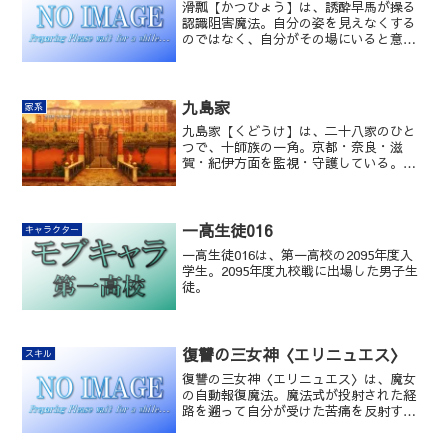
滑瓢【かつひょう】は、誘酔早馬が操る
認識阻害魔法。自分の姿を見えなくする
のではなく、自分がその場にいると意識
させないようにする精神干渉系の現代魔
法。
九島家
家系
九島家【くどうけ】は、二十八家のひと
つで、十師族の一角。京都・奈良・滋
賀・紀伊方面を監視・守護している。
2097年2月4日の師族会議において十師族
の地位を降り、師補十八家となった。
一高生徒016
キャラクター
一高生徒016は、第一高校の2095年度入
学生。2095年度九校戦に出場した男子生
徒。
復讐の三女神〈エリニュエス〉
スキル
復讐の三女神〈エリニュエス〉は、魔女
の自動報復魔法。魔法式が投射された経
路を遡って自分が受けた苦痛を反射す
る。「呪詛返し」の一種。