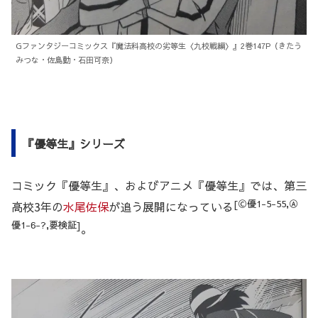
Gファンタジーコミックス『魔法科高校の劣等生〈九校戦編〉』2巻147P（きたう
みつな・佐島勤・石田可奈）
『優等生』シリーズ
コミック『優等生』、およびアニメ『優等生』では、第三
[Ⓒ優1-5-55,Ⓐ
高校3年の
水尾佐保
が追う展開になっている
優1-6-?,要検証]
。