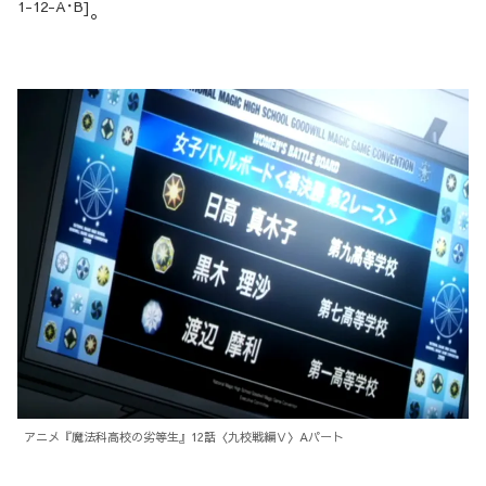
1-12-A･B]
。
アニメ『魔法科高校の劣等生』12話〈九校戦編Ⅴ〉Aパート