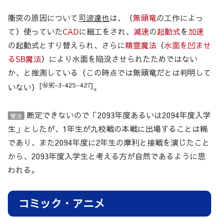
衝突の原因について
司波達也
は、（
無頭竜
の工作によっ
て）使っていた
CAD
に細工をされ、
減速
の
起動式
を
加速
の起動式とすり替えられ、さらに
精霊魔法
（
水面を凹ませ
るSB魔法
）により水面を陥没させられたためではない
か、と推測している（この時点では無頭竜だとは判明して
[Ⓝ劣-3-425∼427]
いない）
。
断定できないので「2093年度あるいは2094年度入学
管注
生」としたが、1年生が九校戦の本戦に出場することは稀
であり、また2094年度に2年生の摩利と接戦を演じたこと
から、2093年度入学生と考える方が自然であるように思
われる。
コミック・アニメ