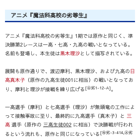
アニメ『魔法科高校の劣等生』
アニメ『魔法科高校の劣等生』1期では原作と同じく、準
決勝第2レースは一高・七高・九高の戦いとなっている。
名前も登場し、本生徒は
黒木理沙
として描写されている。
展開も原作通りで、渡辺摩利、黒木理沙、および九高の
日
高真木子
（原作の九高生徒001に相当）の戦いとなってお
[Ⓐ劣1-12-A]
り、摩利と理沙が接戦を繰り広げる
。
一高選手（摩利）と七高選手（理沙）が無頭竜の工作によ
って接触事故に至り、最終的に九高選手（真木子）と
三
高
選手（原作の
三高生徒002
に相当）で決勝戦が行われ
[Ⓝ劣-3-414,Ⓐ劣
るという流れも、原作と同じになっている