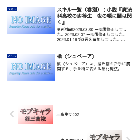
スキル一覧（巻別）：小説『魔法
スキル
科高校の劣等生 夜の帳に闇は閃
く』
更新情報2026.03.30 一部微修正しまし
た。2026.02.07 一部微修正しました。
2026.01.19 第3巻を追加しました。
2025.04.09 「スキル一覧（巻別表示）」
ページを分割し、小説『魔法科高校の劣
等生 夜の帳に闇は閃...
槍〈シュペーア〉
スキル
槍〈シュペーア〉は、指を揃えた手に展
開する、手を槍に変える硬化魔法。
三高生徒002