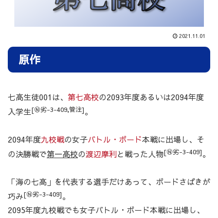
2021.11.01
原作
七高生徒001は、
第七高校
の2093年度あるいは2094年度
[Ⓝ劣-3-409,管注]
入学生
。
2094年度
九校戦
の女子
バトル・ボード
本戦に出場し、そ
[Ⓝ劣-3-409]
の決勝戦で
第一高校
の
渡辺摩利
と戦った人物
。
「海の七高」を代表する選手だけあって、ボードさばきが
[Ⓝ劣-3-409]
巧み
。
2095年度九校戦でも女子バトル・ボード本戦に出場し、