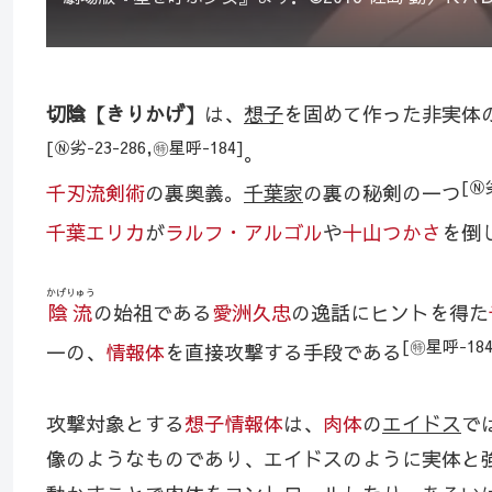
切陰【きりかげ】
は、
想子
を固めて作った非実体
[Ⓝ劣-23-286,㊕星呼-184]
。
[Ⓝ
千刃流剣術
の裏奥義。
千葉家
の裏の秘剣の一つ
千葉エリカ
が
ラルフ・アルゴル
や
十山つかさ
を倒
かげりゅう
陰流
の始祖である
愛洲久忠
の逸話にヒントを得た
[㊕星呼-184
一の、
情報体
を直接攻撃する手段である
攻撃対象とする
想子情報体
は、
肉体
の
エイドス
で
像のようなものであり、エイドスのように実体と