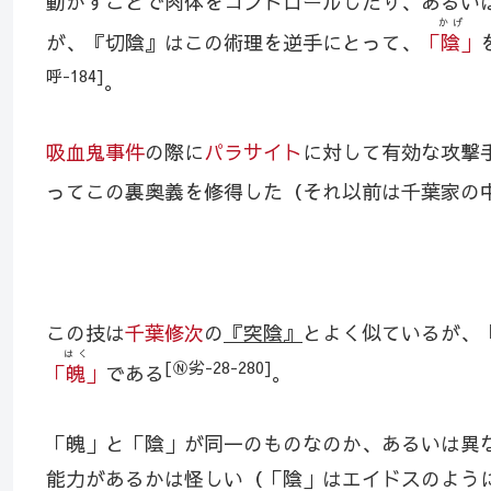
動かすことで肉体をコントロールしたり、あるい
かげ
が、『切陰』はこの術理を逆手にとって、
「陰」
呼-184]
。
吸血鬼事件
の際に
パラサイト
に対して有効な攻撃
ってこの裏奥義を修得した（それ以前は千葉家の
この技は
千葉修次
の
『突陰』
とよく似ているが、
はく
[Ⓝ劣-28-280]
「魄」
である
。
「魄」と「陰」が同一のものなのか、あるいは異
能力があるかは怪しい（「陰」はエイドスのよう