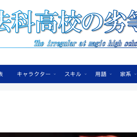
表
キャラクター
スキル
用語
家系