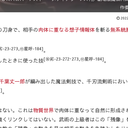
作
2022
の刀身で、相手の
肉体に重なる想子情報体
を斬る
無系統
劣-23-273,㊕星呼-184]
。
[Ⓝ劣-23-272･273,㊕星呼-184]
したときに使った技
。
千葉丈一郎
が編み出した魔法剣技で、千刃流剣術におい
]
。
はない。これは
物質世界
で肉体に重なって自然に形成さ
強くリンクしてはいない。武術の上級者はこの「残像」