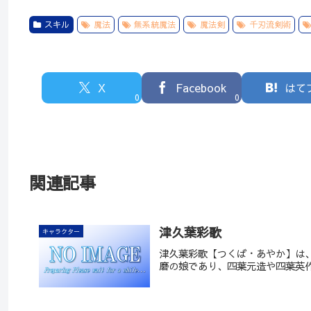
スキル
魔法
無系統魔法
魔法剣
千刃流剣術
X
Facebook
はて
0
0
関連記事
津久葉彩歌
キャラクター
津久葉彩歌【つくば・あやか】は
磨の娘であり、四葉元造や四葉英