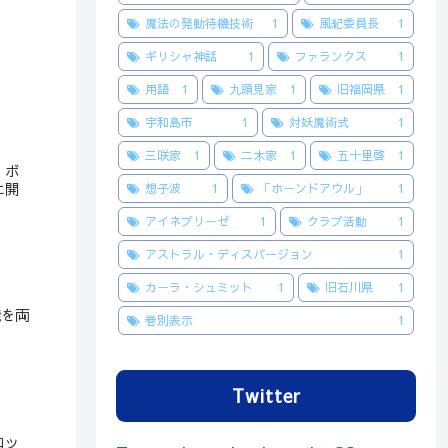
魔法の発動待機技術
1
風紀委員長
1
ギリシャ神話
1
ファランクス
1
用語
1
九頭見家
1
旧福岡県
1
宇和島市
1
対妖魔術式
1
三咲家
1
二木家
1
五十里啓
1
・ボ
に開
想子波
1
「ホーンドアウル」
1
アイネブリーゼ
1
クラブ活動
1
アストラル・ディスパージョン
1
カーラ・シュミット
1
旧石川県
1
能を両
巻別表示
1
Twitter
ロッ