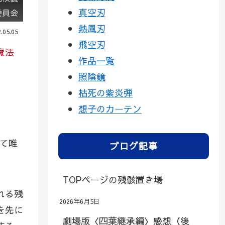
真空刃
委員会
熱風刃
.05.05
飛空刃
魔法
作品一覧
照陰鏡
枯死の紫炎弾
想子のカーテン
て唯
ブログ記事
TOPページの残骸置き場
れる残
2026年6月5日
を先に
劇場版〈四葉継承編〉感想（後