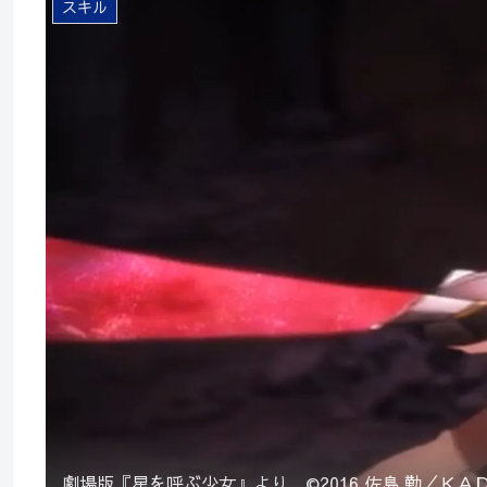
スキル
劇場版『星を呼ぶ少女』より．©2016 佐島 勤／