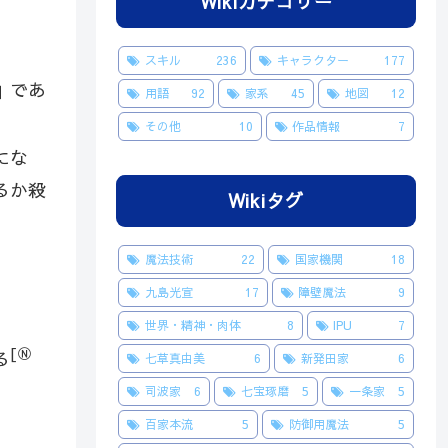
Wikiカテゴリー
。
スキル
236
キャラクター
177
」であ
用語
92
家系
45
地図
12
その他
10
作品情報
7
にな
るか殺
Wikiタグ
魔法技術
22
国家機関
18
九島光宣
17
障壁魔法
9
世界・精神・肉体
8
IPU
7
[Ⓝ
る
七草真由美
6
新発田家
6
司波家
6
七宝琢磨
5
一条家
5
百家本流
5
防御用魔法
5