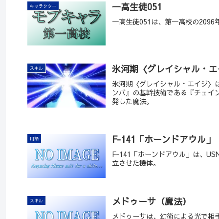
一高生徒051
キャラクター
一高生徒051は、第一高校の209
氷河期〈グレイシャル・エ
スキル
氷河期〈グレイシャル・エイジ〉
ンバ』の基幹技術である『チェイ
発した魔法。
F-141「ホーンドアウル」
用語
F-141「ホーンドアウル」は、
立させた機体。
メドゥーサ（魔法）
スキル
メドゥーサは、幻術による光で相