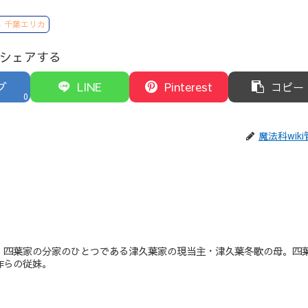
千葉エリカ
シェアする
ブ
LINE
Pinterest
コピー
0
魔法科wik
、四葉家の分家のひとつである津久葉家の現当主・津久葉冬歌の母。四
作らの従妹。