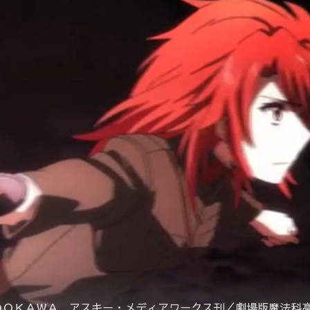
ＫＡＤＯＫＡＷＡ アスキー・メディアワークス刊／劇場版魔法科