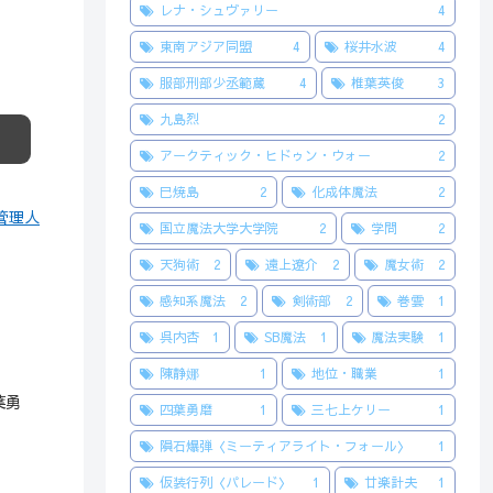
レナ・シュヴァリー
4
東南アジア同盟
4
桜井水波
4
服部刑部少丞範蔵
4
椎葉英俊
3
九島烈
2
アークティック・ヒドゥン・ウォー
2
巳焼島
2
化成体魔法
2
i管理人
国立魔法大学大学院
2
学問
2
天狗術
2
遠上遼介
2
魔女術
2
感知系魔法
2
剣術部
2
巻雲
1
呉内杏
1
SB魔法
1
魔法実験
1
陳静娜
1
地位・職業
1
葉勇
四葉勇磨
1
三七上ケリー
1
隕石爆弾〈ミーティアライト・フォール〉
1
仮装行列〈パレード〉
1
廿楽計夫
1