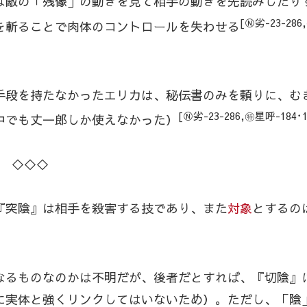
は敵の「残像」の動きを見て相手の動きを先読みしたり
[Ⓝ劣-23-286
を斬ることで肉体のコントロールを失わせる
手段を持たなかったエリカは、秘伝書のみを頼りに、む
[Ⓝ劣-23-286,㊕星呼-184･1
中でも丈一郎しか使えなかった）
◇◇◇
『突陰』は相手を殺害する技であり、また
対象
とするの
なるものなのかは不明だが、後者だとすれば、『切陰』
に実体と強くリンクしてはいないため）。ただし、「陰