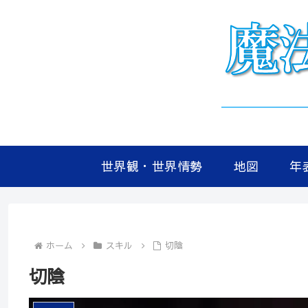
世界観・世界情勢
地図
年
ホーム
スキル
切陰
切陰