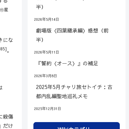
する
半）
,㊕星
2026年5月14日
劇場版〈四葉継承編〉感想（前
半）
きにな
85]
。
2026年5月11日
『誓約〈オース〉』の補足
2026年3月8日
2025年5月チャリ旅セトイチ：古
は
都内乱編聖地巡礼メモ
2025年12月31日
に殺傷
」だけ