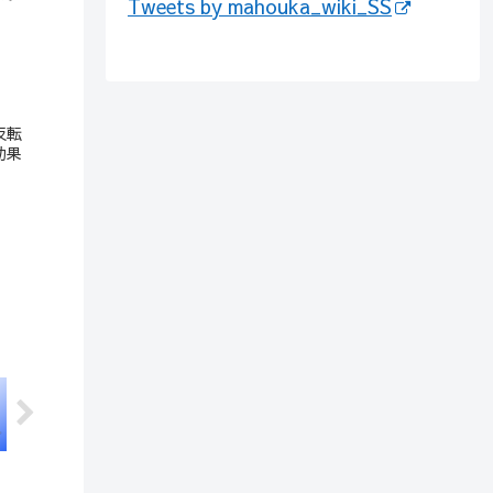
Tweets by mahouka_wiki_SS
反転
効果