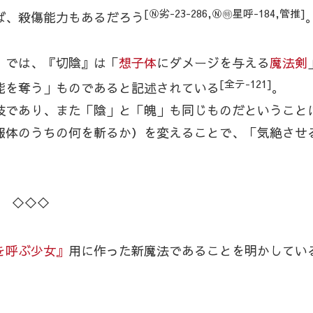
[Ⓝ劣-23-286,Ⓝ㊕星呼-184,管推]
ば、殺傷能力もあるだろう
』
では、『切陰』は「
想子体
にダメージを与える
魔法剣
[全テ-121]
能を奪う」ものであると記述されている
。
技であり、また「陰」と「魄」も同じものだということ
報体のうちの何を斬るか）を変えることで、「気絶させ
◇◇◇
を呼ぶ少女』
用に作った新魔法であることを明かしてい