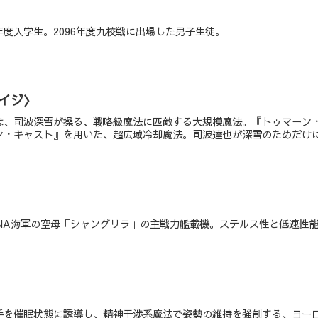
6年度入学生。2096年度九校戦に出場した男子生徒。
イジ〉
は、司波深雪が操る、戦略級魔法に匹敵する大規模魔法。『トゥマーン
ン・キャスト』を用いた、超広域冷却魔法。司波達也が深雪のためだけ
USNA海軍の空母「シャングリラ」の主戦力艦載機。ステルス性と低速性
手を催眠状態に誘導し、精神干渉系魔法で姿勢の維持を強制する、ヨー