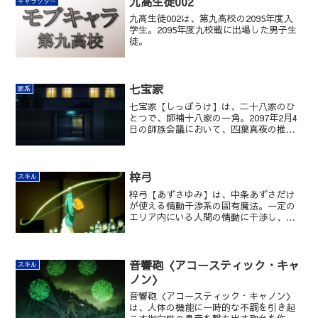
九高生徒002
キャラクター
九高生徒002は、第九高校の2095年度入
学生。2095年度九校戦に出場した男子生
徒。
七宝家
家系
七宝家【しっぽうけ】は、二十八家のひ
とつで、師補十八家の一角。2097年2月4
日の師族会議において、四葉真夜の推薦
で1日限りの十師族となり、翌2月5日の十
師族選定会議で正式に十師族に選出され
た。その後、「九」の各家とともに、京
都・奈良・滋賀・紀伊方面を監視・守護
梓弓
スキル
している。
梓弓【あずさゆみ】は、中条あずさだけ
が使える情動干渉系の固有魔法。一定の
エリア内にいる人間の情動に干渉し、あ
る種のトランス状態に誘導する効果を持
つ。
音響砲〈アコースティック・キャ
スキル
ノン〉
音響砲〈アコースティック・キャノン〉
は、人体の機能に一時的な不調を引き起