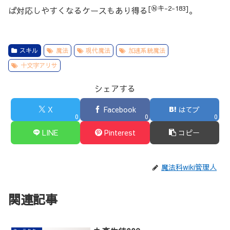
[Ⓝキ-2-183]
ば対応しやすくなるケースもあり得る
。
スキル
魔法
現代魔法
加速系統魔法
十文字アリサ
シェアする
X
Facebook
はてブ
0
0
0
LINE
Pinterest
コピー
魔法科wiki管理人
関連記事