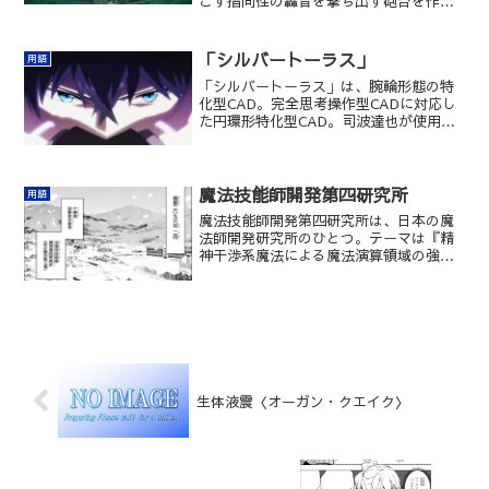
こす指向性の轟音を撃ち出す砲台を作り
出す振動系統魔法。
「シルバートーラス」
用語
「シルバートーラス」は、腕輪形態の特
化型CAD。完全思考操作型CADに対応し
た円環形特化型CAD。司波達也が使用し
ている。
魔法技能師開発第四研究所
用語
魔法技能師開発第四研究所は、日本の魔
法師開発研究所のひとつ。テーマは『精
神干渉系魔法による魔法演算領域の強
化』。現在は閉鎖済み。
生体液震〈オーガン・クエイク〉