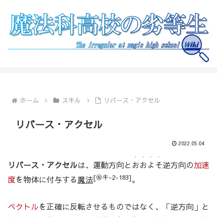
ホーム
スキル
リバース・アクセル
リバース・アクセル
2022.05.04
・・・・
リバース・アクセル
は、運動方向と
おおよそ
逆方向の
加速
[Ⓝキ-2-183]
度
を物体に付与する
魔法
。
ベクトル
を正確に反転させるものではなく、「逆方向」と