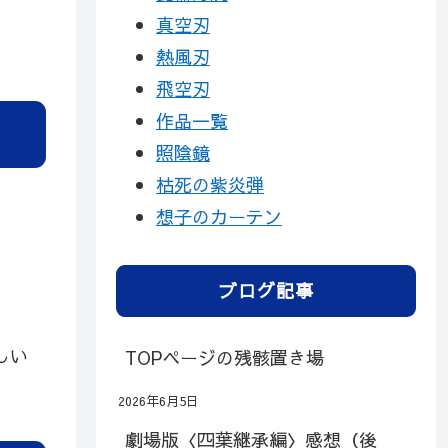
真空刃
熱風刃
飛空刃
作品一覧
照陰鏡
枯死の紫炎弾
想子のカーテン
ブログ記事
しい
TOPページの残骸置き場
2026年6月5日
劇場版〈四葉継承編〉感想（後