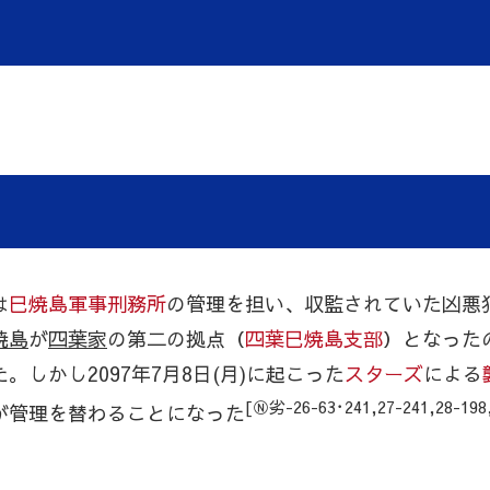
は
巳焼島軍事刑務所
の管理を担い、収監されていた凶悪
焼島
が
四葉家
の第二の拠点（
四葉巳焼島支部
）となった
しかし2097年7月8日(月)に起こった
スターズ
による
[Ⓝ劣-26-63･241,27-241,28-19
が管理を替わることになった