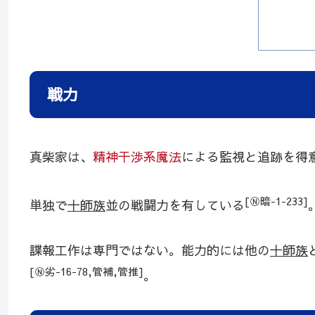
戦力
真柴家は、
精神干渉系魔法
による監視と追跡を得
[Ⓝ暗-1-233]
単独で
十師族
並の戦闘力を有している
諜報工作は専門ではない。能力的には他の
十師族
[Ⓝ劣-16-78,管補,管推]
。