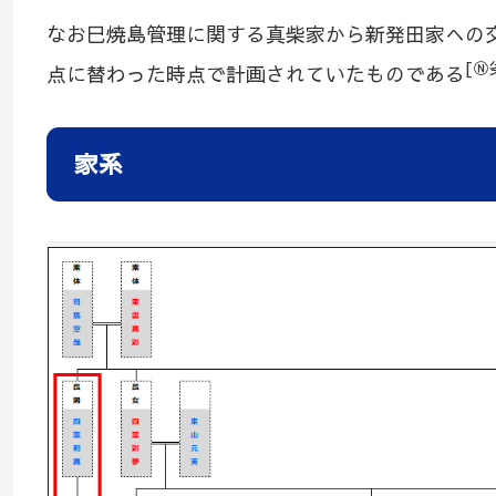
なお巳焼島管理に関する真柴家から新発田家への
[Ⓝ劣
点に替わった時点で計画されていたものである
家系