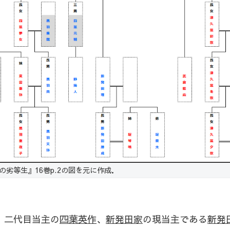
劣等生』16巻p.2の図を元に作成．
、二代目当主の
四葉英作
、
新発田家
の現当主である
新発