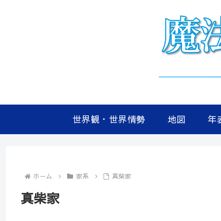
世界観・世界情勢
地図
年
ホーム
家系
真柴家
真柴家