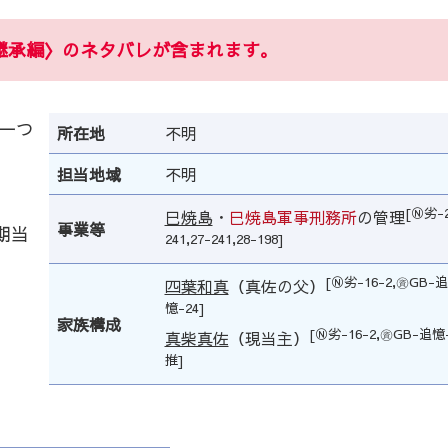
継承編〉のネタバレが含まれます。
一つ
所在地
不明
担当地域
不明
[Ⓝ劣-2
巳焼島
・
巳焼島軍事刑務所
の管理
事業等
期当
241,27-241,28-198]
[Ⓝ劣-16-2,㊮GB-追
四葉和真
（真佐の父）
憶-24]
家族構成
[Ⓝ劣-16-2,㊮GB-追憶-
真柴真佐
（現当主）
推]