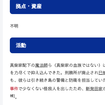
拠点・資産
不明
活動
真柴家配下の
魔法師
ら（真柴家の血族ではない）
を力尽くで抑え込んできた。刑務所が廃止され
巳
も、彼らは引き続き島の警備と防衛を担当していた。
事件
で少なくない怪我人を出したため、
新発田家
補]
。