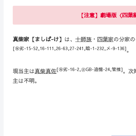
【注意】劇場版〈四葉
真柴家【ましば-け】
は、
十師族
・
四葉家
の分家の
[Ⓝ劣-15-52,16-111,26-63,27-241,暗-1-232,メ-9-136]
。
[Ⓝ劣-16-2,㊮GB-追憶-24,管推]
現当主は
真柴真佐
。次
主は不明。