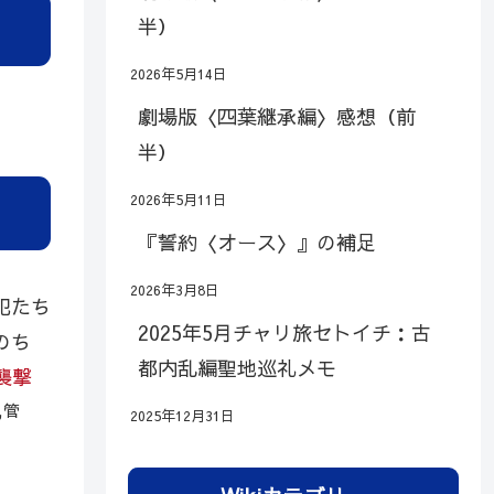
半）
2026年5月14日
劇場版〈四葉継承編〉感想（前
半）
2026年5月11日
『誓約〈オース〉』の補足
2026年3月8日
犯たち
2025年5月チャリ旅セトイチ：古
のち
都内乱編聖地巡礼メモ
襲撃
8,管
2025年12月31日