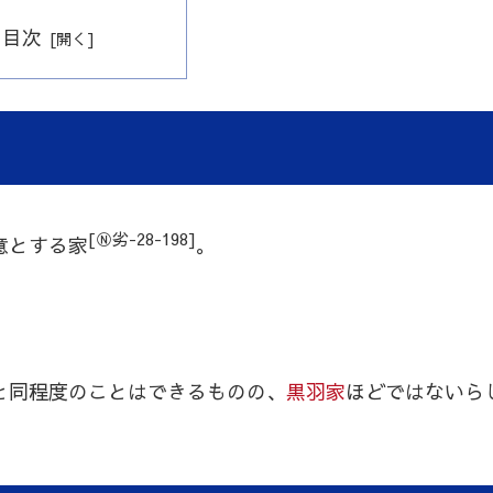
目次
[Ⓝ劣-28-198]
意とする家
。
。
と同程度のことはできるものの、
黒羽家
ほどではないら