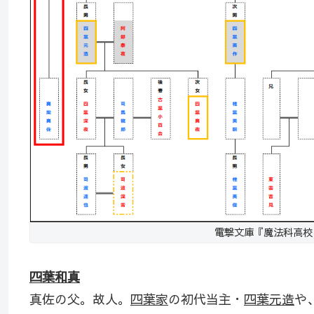
電撃文庫『魔法科高校の
四葉和真
真佐の父。故人。
四葉家
の初代当主・
四葉元造
や