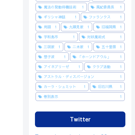
魔法の発動待機技術
1
風紀委員長
1
ギリシャ神話
1
ファランクス
1
用語
1
九頭見家
1
旧福岡県
1
宇和島市
1
対妖魔術式
1
三咲家
1
二木家
1
五十里啓
1
想子波
1
「ホーンドアウル」
1
アイネブリーゼ
1
クラブ活動
1
アストラル・ディスパージョン
1
カーラ・シュミット
1
旧石川県
1
巻別表示
1
Twitter