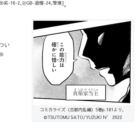
Ⓝ劣-16-2,㊮GB-追憶-24,管推]
。
つい
[Ⓝ
コミカライズ〈古都内乱編〉5巻p.181より．
©TSUTOMU SATO/YUZUKI N’ 2022