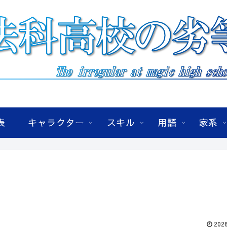
表
キャラクター
スキル
用語
家系
2026