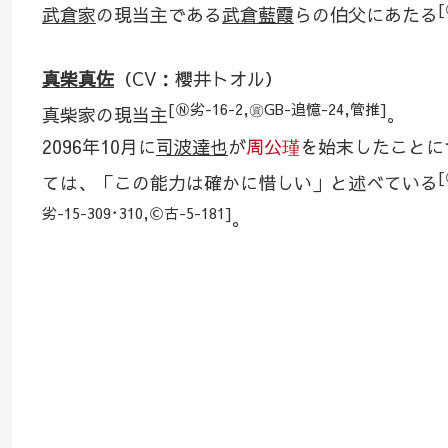
[
武倉家
の現当主である
武倉藍霞
らの伯父にあたる
真柴真佐
（CV：櫻井トオル）
[Ⓝ劣-16-2,㊮GB-追憶-24,管推]
真柴家の現当主
。
2096年10月に
司波達也
が
周公瑾
を始末したことに
ては、「この能力は確かに惜しい」と述べている
劣-15-309･310,Ⓒ古-5-181]
。