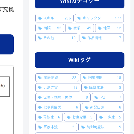
Wikiカテゴリー
研究拠
スキル
236
キャラクター
177
用語
92
家系
45
地図
12
その他
10
作品情報
7
Wikiタグ
魔法技術
22
国家機関
18
九島光宣
17
障壁魔法
9
世界・精神・肉体
8
IPU
7
七草真由美
6
新発田家
6
司波家
6
七宝琢磨
5
一条家
5
百家本流
5
防御用魔法
5