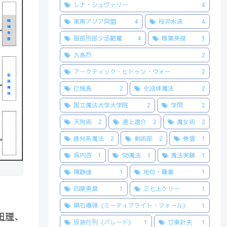
レナ・シュヴァリー
4
東南アジア同盟
4
桜井水波
4
服部刑部少丞範蔵
4
椎葉英俊
3
九島烈
2
アークティック・ヒドゥン・ウォー
2
巳焼島
2
化成体魔法
2
国立魔法大学大学院
2
学問
2
天狗術
2
遠上遼介
2
魔女術
2
感知系魔法
2
剣術部
2
巻雲
1
呉内杏
1
SB魔法
1
魔法実験
1
陳静娜
1
地位・職業
1
四葉勇磨
1
三七上ケリー
1
隕石爆弾〈ミーティアライト・フォール〉
1
田理
、
仮装行列〈パレード〉
1
廿楽計夫
1