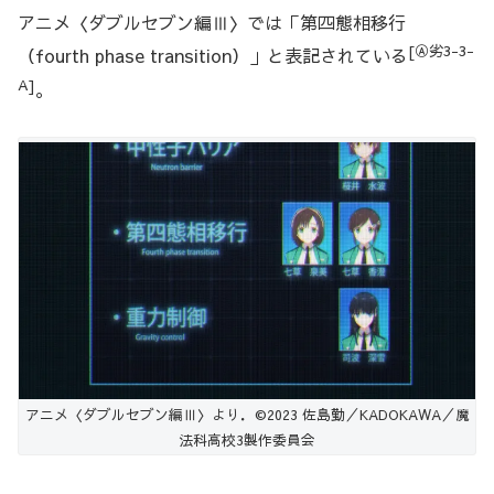
アニメ〈ダブルセブン編Ⅲ〉では「第四態相移行
[Ⓐ劣3-3-
（fourth phase transition）」と表記されている
A]
。
アニメ〈ダブルセブン編Ⅲ〉より．©2023 佐島勤／KADOKAWA／魔
法科高校3製作委員会