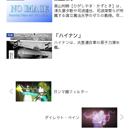
東山知時【ひがしやま・かずとき】は、
津久葉夕歌や司波達也、司波深雪らが所
属する国立魔法大学のゼミの教授。年齢
は2100年4月時点で60歳。
「ハイナン」
用語
ハイナンは、大亜連合軍の原子力潜水
艦。
ガンマ線フィルター
ダイレクト・ペイン