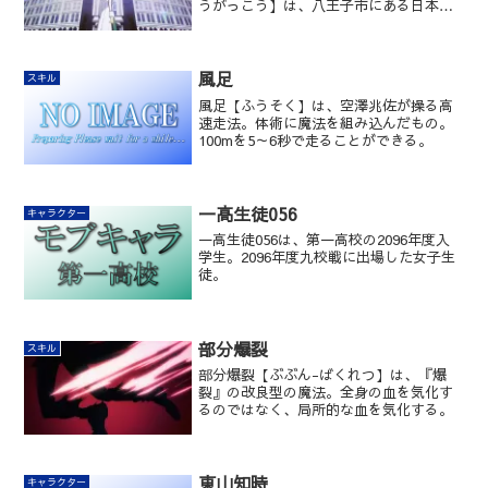
うがっこう】は、八王子市にある日本の
国立魔法大学付属高等学校（魔法科高
校）。「第一高校」「一高」などの略称
で呼ばれる。
風足
スキル
風足【ふうそく】は、空澤兆佐が操る高
速走法。体術に魔法を組み込んだもの。
100mを5～6秒で走ることができる。
一高生徒056
キャラクター
一高生徒056は、第一高校の2096年度入
学生。2096年度九校戦に出場した女子生
徒。
部分爆裂
スキル
部分爆裂【ぶぶん-ばくれつ】は、『爆
裂』の改良型の魔法。全身の血を気化す
るのではなく、局所的な血を気化する。
東山知時
キャラクター