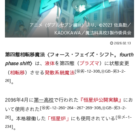
アニメ〈ダブルセブン編Ⅲ〉より．©2023 佐島勤／
KADOKAWA／魔法科高校3製作委員会
2026.02.13
第四態相転移魔法〈フォース・フェイズ・シフト，
fourth
phase shift
〉
は、
液体
を第四態（
プラズマ
）に状態変更
[Ⓝ劣-12-308,㊮GB-劣3-2-
（
相転移
）させる
発散系統魔法
26]
。
2096年4月に
第一高校
で行われた
『恒星炉公開実験』
にお
[Ⓝ劣-12-260･264∼267･269･308,㊮GB-劣3-2-
いて使用された
26]
[Ⓝメ-1-
。本格稼働した
「恒星炉」
にも使用されている
234]
。