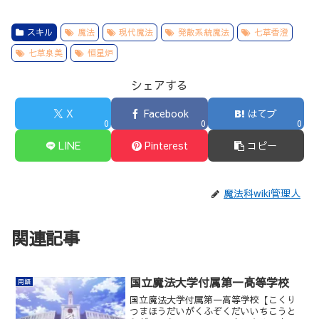
スキル
魔法
現代魔法
発散系統魔法
七草香澄
七草泉美
恒星炉
シェアする
X
Facebook
はてブ
0
0
0
LINE
Pinterest
コピー
魔法科wiki管理人
関連記事
国立魔法大学付属第一高等学校
用語
国立魔法大学付属第一高等学校【こくり
つまほうだいがくふぞくだいいちこうと