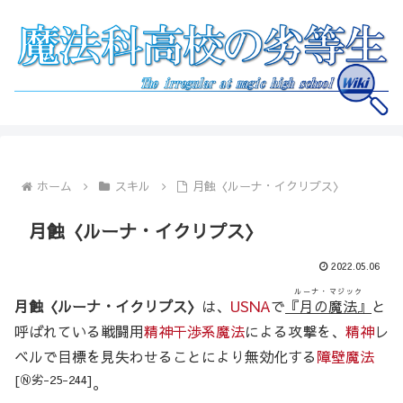
ホーム
スキル
月蝕〈ルーナ・イクリプス〉
月蝕〈ルーナ・イクリプス〉
2022.05.06
ルーナ・マジック
月蝕〈ルーナ・イクリプス〉
は、
USNA
で
『月の魔法』
と
呼ばれている戦闘用
精神干渉系魔法
による攻撃を、
精神
レ
ベルで目標を見失わせることにより無効化する
障壁魔法
[Ⓝ劣-25-244]
。