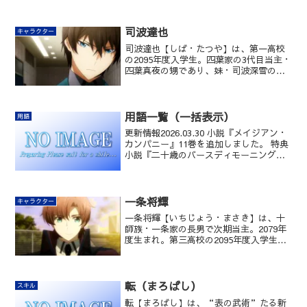
司波達也
キャラクター
司波達也【しば・たつや】は、第一高校
の2095年度入学生。四葉家の3代目当主・
四葉真夜の甥であり、妹・司波深雪のガ
ーディアン。国防軍の特務士官で、日本
の国家非公認戦略級魔法師。FLTの天才
魔工師「トーラス・シルバー」のソフト
ウェア担当者でもある。
用語一覧（一括表示）
用語
更新情報2026.03.30 小説『メイジアン・
カンパニー』11巻を追加しました。 特典
小説『二十歳のバースディモーニング』
を追加しました。 コミカライズ〈インベ
ージョン編〉2巻を追加しました。
2026.02.08 コミカライズ〈夏休み編〉...
一条将輝
キャラクター
一条将輝【いちじょう・まさき】は、十
師族・一条家の長男で次期当主。2079年
度生まれ。第三高校の2095年度入学生
で、新入生総代。風紀委員。また国立魔
法大学の2098年度入学生。得意魔法は
『爆裂』。13歳の頃に初陣を果たし、
「クリムゾン・プリンス」の異名をと
転（まろばし）
スキル
る。2095年度の九校戦で深雪に一目惚れ
転【まろばし】は、“表の武術”たる新
した。