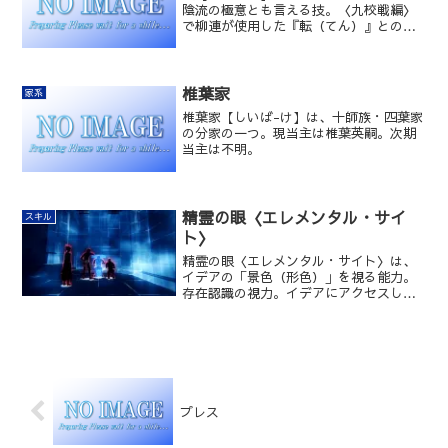
陰流の極意とも言える技。〈九校戦編〉
で柳連が使用した『転（てん）』との関
係は全く無いらしい。
椎葉家
家系
椎葉家【しいば-け】は、十師族・四葉家
の分家の一つ。現当主は椎葉英嗣。次期
当主は不明。
精霊の眼〈エレメンタル・サイ
スキル
ト〉
精霊の眼〈エレメンタル・サイト〉は、
イデアの「景色（形色）」を視る能力。
存在認識の視力。イデアにアクセスし、
イデア内の個々の存在（エイドス）を意
識して見分ける（認識する）能力。全て
の物理的情報と魔法的情報を、五感で体
験する以上の確かさで使用者にもたらす
力。厳密には魔法（知覚系魔法）ではな
く異能であり、事によると『分解』以上
に耳目を集めるもので、機密指定されて
プレス
もおかしくはない技能である。