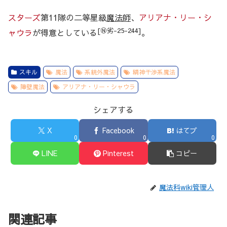
スターズ
第11隊の二等星級
魔法師
、
アリアナ・リー・シ
[Ⓝ劣-25-244]
ャウラ
が得意としている
。
スキル
魔法
系統外魔法
精神干渉系魔法
障壁魔法
アリアナ・リー・シャウラ
シェアする
X
Facebook
はてブ
0
0
0
LINE
Pinterest
コピー
魔法科wiki管理人
関連記事