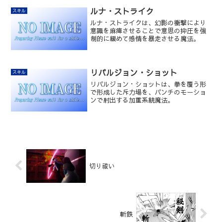
ていく障壁魔法で、「攻撃に反応する装
甲」ということから、「リアクティブ」
ルナ・ストライク
スキル
と名付けられた。
ルナ・ストライクは、幻影の衝撃により
意識を麻痺させることで意思の抑圧を強
制的に緩めて感情を暴走させる魔法。
リパルジョン・ショット
スキル
リパルジョン・ショットは、拳を覆う形
で形成した斥力場を、パンチのモーショ
ンで射出する加重系統魔法。
切り祓い
斬鉄