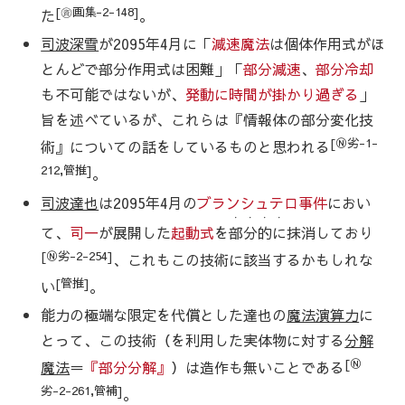
[㊮画集-2-148]
た
。
司波深雪
が2095年4月に「
減速魔法
は個体作用式がほ
とんどで部分作用式は困難」「
部分減速
、
部分冷却
も不可能ではないが、
発動に時間が掛かり過ぎる
」
旨を述べているが、これらは『情報体の部分変化技
[Ⓝ劣-1-
術』についての話をしているものと思われる
212,管推]
。
司波達也
は2095年4月の
ブランシュテロ事件
におい
・・・・
て、
司一
が展開した
起動式
を
部分的に
抹消しており
[Ⓝ劣-2-254]
、これもこの技術に該当するかもしれな
[管推]
い
。
能力の極端な限定を代償とした達也の
魔法演算力
に
とって、この技術（を利用した実体物に対する
分解
[Ⓝ
魔法
＝
『部分分解』
）は造作も無いことである
劣-2-261,管補]
。