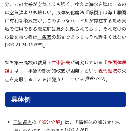
分、この実感が空気よりも強く、ゆえに海水を弾にするの
は空気弾よりも難しい。液体気化魔法『爆裂』は海上戦闘
に有利な術式だが、このようなハードルが存在するため実
戦で使用できる魔法師は意外に限られており、それだけの
技量を持つ者は
一条家
の郎党であってもそれ程多くはない
[Ⓝ劣-21-74･75,管補]
。
なお
第一高校
の教員・
廿楽計夫
が研究している
『多面体理
論』
は、「事象の部分的改変が困難」という
現代魔法
の欠
[Ⓝ劣-7-73]
点を克服することを出発点としている
。
具体例
司波達也
の
『部分分解』
は、『情報体の部分変化技
[Ⓝ劣-2-261]
術』から成るものである
。