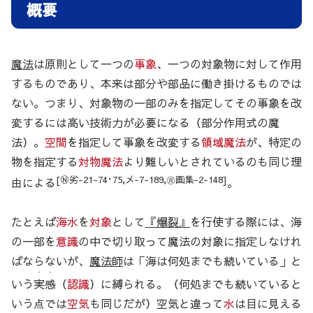
概要
魔法
は原則として一つの
事象
、一つの対象物に対して作用
するものであり、本来は部分や部品に働き掛けるものでは
ない。つまり、対象物の一部のみを指定してその事象を改
変するには高い技術力が必要になる（部分作用式の魔
法）。
空間
を指定して事象を改変する
領域魔法
が、特定の
物を指定する
対物魔法
より難しいとされているのも同じ理
[Ⓝ劣-21-74･75,メ-7-189,㊮画集-2-148]
由による
。
たとえば
海水
を
対象
として
『爆裂』
を行使する際には、海
の一部を
意識
の中で切り取って魔法の対象に指定しなけれ
ばならないが、
魔法師
は「海は何処までも続いている」と
・・
いう
実感
（
認識
）に縛られる。（何処までも続いていると
いう点では
空気
も同じだが）空気と違って
水
は目に見える