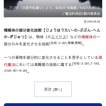
アニメ〈古都内乱編Ⅴ〉より．©2023 佐島勤／KADOKAWA
／魔法科高校3製作委員会
2026.06.08
情報体の部分変化技術【じょうほうたい-の-ぶぶん-へん
か-ぎじゅつ】
は、物体（の
エイドス
）などの
情報体
の一
[Ⓝ劣-2-261,管補,管推]
部分のみを変化させる技術
。
一つの事物を部分的に変化させることを苦手としている
現
[Ⓝ劣-2-261,7-149,
代魔法
においては高難度の技術に属する
㊮GB-劣1-8-26]
。
目次