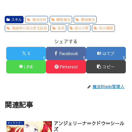
スキル
魔法技術
障壁魔法
領域魔法
情報体の部分変化技術
技術
部分分解
部分爆裂
シェアする
X
Facebook
はてブ
0
0
0
LINE
Pinterest
コピー
魔法科wiki管理人
関連記事
アンジェリーナ＝クドウ＝シール
キャラクター
ズ