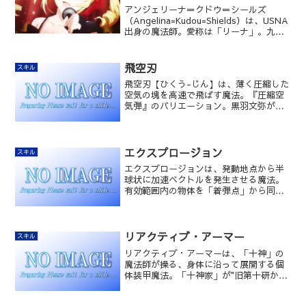
アンジェリーナ＝クドウ＝シールズ
（Angelina=Kudou=Shields）は、USNA
出身の魔法師。愛称は「リーナ」。九島
健の孫、九島烈の姪孫で、日本人の血を
1/4引くクォーター。ホッとしたり怒った
りと、とにかく忙しい少女。
飛空刃
スキル
飛空刃【ひくう-じん】は、薄く圧縮した
空気の塊を高速で飛ばす魔法。『圧縮空
気弾』のバリエーション。黒羽文弥が使
用している。
エクスプロージョン
スキル
エクスプロージョンは、発動地点から半
球状に加速ベクトルを発生させる魔法。
有効範囲内の物体を「着弾点」から同じ
加速度で遠ざける加速系統魔法。十三束
鋼が得意としている。
リアクティブ・アーマー
スキル
リアクティブ・アーマーは、「十神」の
魔法師が操る、身体に沿って展開する個
体装甲魔法。「十神家」が"旧第十研から
追放され、「遠上家」となる原因となっ
た魔法。受けた攻撃に対応して強化され