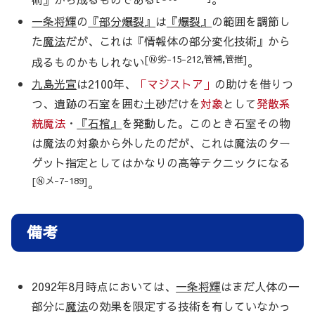
一条将輝
の
『部分爆裂』
は
『爆裂』
の範囲を調節し
た
魔法
だが、これは『情報体の部分変化技術』から
[Ⓝ劣-15-212,管補,管推]
成るものかもしれない
。
九島光宣
は2100年、
「マジストア」
の助けを借りつ
つ、遺跡の石室を囲む土砂だけを
対象
として
発散系
統魔法
・
『石棺』
を発動した。このとき石室その物
は魔法の対象から外したのだが、これは魔法のター
ゲット指定としてはかなりの高等テクニックになる
[Ⓝメ-7-189]
。
備考
2092年8月時点においては、
一条将輝
はまだ人体の一
部分に
魔法
の効果を限定する技術を有していなかっ