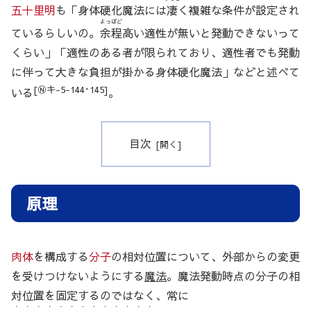
五十里明
も「身体硬化魔法には
凄
く複雑な条件が設定され
よっぽど
ているらしいの。
余程
高い適性が無いと発動できないって
くらい」「適性のある者が限られており、適性者でも発動
に伴って大きな負担が掛かる身体硬化魔法」などと述べて
[Ⓝキ-5-144･145]
いる
。
目次
原理
肉体
を構成する
分子
の相対位置について、外部からの変更
を受けつけないようにする
魔法
。魔法発動時点の分子の相
対位置を固定するのではなく、常に
・・・・・・・・・・・・・