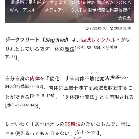
劇場版『星を呼ぶ少女』より．©2016 佐島 勤／ＫＡＤＯＫＡ
ＷＡ アスキー・メディアワークス刊／劇場版魔法科高校製作
委員会
2022.05.08
2026.02.10
ジークフリート（
Sieg fried
）
は、
西城レオンハルト
が切
[Ⓝ劣-SS-334,Ⓝ㊕美獣-
り札としている攻防一体の
魔法
下-31]
。
ふえか
[Ⓝ劣-SS-
自分自身の
肉体
を「硬化」する肉体
不壊化
魔法
340,Ⓝ㊕美獣-下-32]
。肉体に直接干渉する魔法を封殺するこ
[Ⓝキ-5-128]
とができる
。『身体硬化魔法』とも表現される
[Ⓝキ-5-144･145]
。
レオいわく「あれはオレの
BS魔法
みたいなもんで、誰に
[Ⓝキ-5-129]
でも使えるってもんじゃない」
。
すっご