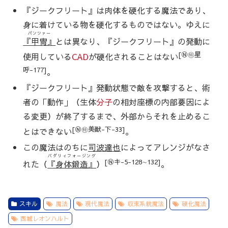
『ジークフリート』は肉体を硬化する魔法であり、
身に着けている物を硬化するものではない。ゆえに
パンツァー
『甲冑』
とは異なり、『ジークフリート』の発動に
[Ⓝ㊕星
使用している
CAD
が硬化されることはない
呼-177]
。
『ジークフリート』発動状態で敵を攻撃すると、術
者の「動作」（生体
分子
の相対座標の内部要因によ
る変更）が終了するまで、外部からそれを止めるこ
[Ⓝ㊕美獣-下-33]
とはできない
。
この魔法はのちに
司波達也
によってアレンジがなさ
バダリィフォージング
[Ⓝキ-5-128∼132]
れた（
『身体鍛造』
）
。
スキル
魔法
現代魔法
収束系統魔法
硬化魔法
西城レオンハルト