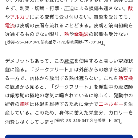
さず、刺突・切断・打撃・圧迫による損傷も通さない。
酸
や
アルカリ
による変質も受け付けない。電撃を受けても、
電流
は皮膚の表層を流れるにとどまる。皮膚と筋肉組織を
透過するものでない限り、
熱
や
電磁波
の影響も受けない
[Ⓝ劣-SS-340･341,Ⓝ㊕星呼-172,Ⓝ㊕美獣-下-33･34]
。
デメリットもあって、この
魔法
を使用すると著しい空腹状
態に陥る。『ジークフリート』は外部からの熱すら遮断す
る一方で、肉体から放出する熱は遮らない。これを
熱交換
の観点から見ると、『ジークフリート』を発動中の
魔法師
は厳寒期の極地の寒気に曝されているに等しく、発動中の
術者の
細胞
は体温を維持するために全力で
エネルギー
を生
産している。このため、身体に蓄えた栄養分、カロリーを
[Ⓝ劣-SS-346･347,Ⓝ㊕美獣-下-50]
消費し尽くしてしまう
。