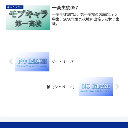
一高生徒057
キャラクター
一高生徒057は、第一高校の2096年度入
学生。2096年度九校戦に出場した女子生
徒。
ゲートキーパー
槍〈シュペーア〉