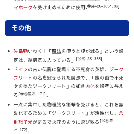
[Ⓝ劣-26-305･306]
マホーク
を受け止めるために使用
その他
佐島勤
いわく「『
魔法
を使うと腹が減る』という設
[Ⓝ劣-SS-358]
定は、結構気に入っている」
。
ドイツ
の古い伝説に登場する不死身の英雄、
ジーク
フリート
の名を冠せられた
魔法
で、「龍の血で不死
身を得たジークフリート」の如き
肉体
を術者に与え
[Ⓝ㊕星呼-171]
る
。
一点に集中した物理的な衝撃を受けると、これを無
効化するために『ジークフリート』が活性化し、
余
[Ⓝ㊕星
剰想子光
がまるで火花のように飛び散る
呼-172]
。