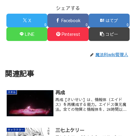
シェアする
X
Facebook
はてブ
0
0
0
LINE
Pinterest
コピー
魔法科wiki管理人
関連記事
再成
スキル
再成【さいせい】は、情報体（エイド
ス）を再構成する能力。エイドス復元魔
法。全ての物質と情報体を、24時間以内
に限り復元する力。死なない限り蘇る、
蘇らせる力。
三七上ケリー
キャラクター