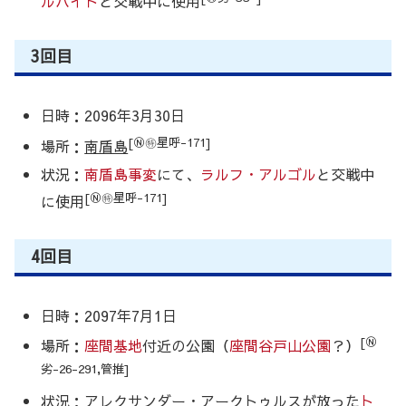
ルハイト
と交戦中に使用
3回目
日時：2096年3月30日
[Ⓝ㊕星呼-171]
場所：
南盾島
状況：
南盾島事変
にて、
ラルフ・アルゴル
と交戦中
[Ⓝ㊕星呼-171]
に使用
4回目
日時：2097年7月1日
[Ⓝ
場所：
座間基地
付近の公園（
座間谷戸山公園
？）
劣-26-291,管推]
状況：
アレクサンダー・アークトゥルス
が放った
ト