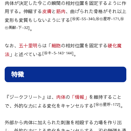
肉体が決定した今この瞬間の
相対位置を固定するように作
用する。伸縮する
皮膚
と
筋肉
、曲げられた骨格がそれ以上
[Ⓝ劣-SS-340,Ⓝ㊕星呼-171,Ⓝ
変形も変質もしないようにする
㊕美獣-下-32]
。
なお、
五十里明
らは「
細胞
の相対位置を固定する
硬化魔
[Ⓝキ-5-143･144]
法
」と述べている
。
特徴
『ジークフリート』は、
肉体
の
「情報」
を維持すること
[Ⓝ㊕星呼-172]
で、外的な力による変化をキャンセルする
。
外部から肉体に加えられた刺激を相殺する力場を作り出
し、外的な力による変化をキャンセルする。刃や銃弾も通