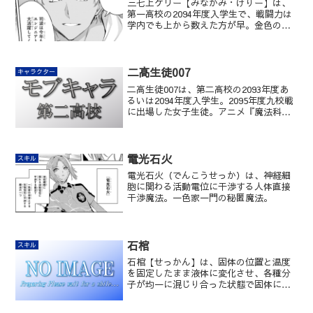
三七上ケリー【みなかみ・けりー】は、
第一高校の2094年度入学生で、戦闘力は
学内でも上から数えた方が早。金色の髪
に黒い肌という珍しい色彩を持ってい
る。
二高生徒007
キャラクター
二高生徒007は、第二高校の2093年度あ
るいは2094年度入学生。2095年度九校戦
に出場した女子生徒。アニメ『魔法科高
校の劣等生』の笹川沙希子に相当するキ
ャラクター。
電光石火
スキル
電光石火（でんこうせっか）は、神経細
胞に関わる活動電位に干渉する人体直接
干渉魔法。一色家一門の秘匿魔法。
石棺
スキル
石棺【せっかん】は、固体の位置と温度
を固定したまま液体に変化させ、各種分
子が均一に混じり合った状態で固体に戻
す発散系統魔法。