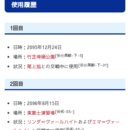
使用履歴
1回目
日時：2095年12月24日
[Ⓝ㊕美獣-下-5]
場所：
竹芝埠頭公園
[Ⓝ㊕美獣-下-31]
状況：
尾上旭
との交戦中に使用
2回目
日時：2096年8月15日
[Ⓝ劣-SS-]
場所：
東富士演習場
状況：
リンダ＝ヴァールハイト
および
エマ＝ヴァー
[Ⓝ劣-SS-]