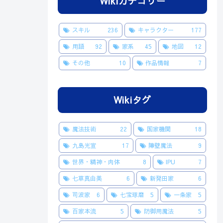
Wikiカテゴリー
スキル
236
キャラクター
177
用語
92
家系
45
地図
12
その他
10
作品情報
7
Wikiタグ
魔法技術
22
国家機関
18
九島光宣
17
障壁魔法
9
世界・精神・肉体
8
IPU
7
七草真由美
6
新発田家
6
司波家
6
七宝琢磨
5
一条家
5
百家本流
5
防御用魔法
5