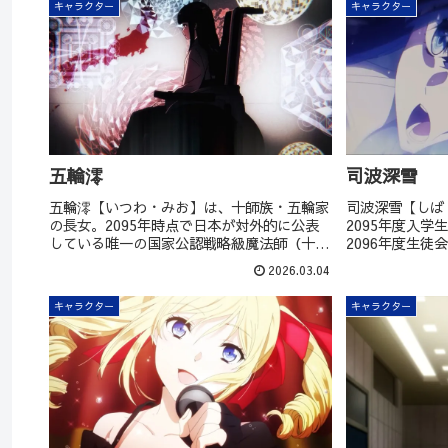
キャラクター
キャラクター
五輪澪
司波深雪
五輪澪【いつわ・みお】は、十師族・五輪家
司波深雪【しば
の長女。2095年時点で日本が対外的に公表
2095年度入
している唯一の国家公認戦略級魔法師（十三
2096年度生
使徒）。
波達也の妹。四
2026.03.04
この世のものと
身の行動基準の
キャラクター
キャラクター
ある事情から「
と思うようにな