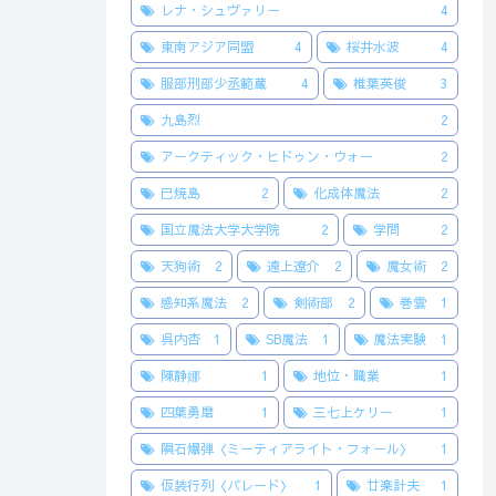
レナ・シュヴァリー
4
東南アジア同盟
4
桜井水波
4
服部刑部少丞範蔵
4
椎葉英俊
3
九島烈
2
アークティック・ヒドゥン・ウォー
2
巳焼島
2
化成体魔法
2
国立魔法大学大学院
2
学問
2
天狗術
2
遠上遼介
2
魔女術
2
感知系魔法
2
剣術部
2
巻雲
1
呉内杏
1
SB魔法
1
魔法実験
1
陳静娜
1
地位・職業
1
四葉勇磨
1
三七上ケリー
1
隕石爆弾〈ミーティアライト・フォール〉
1
仮装行列〈パレード〉
1
廿楽計夫
1