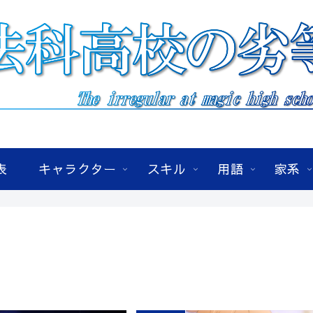
表
キャラクター
スキル
用語
家系