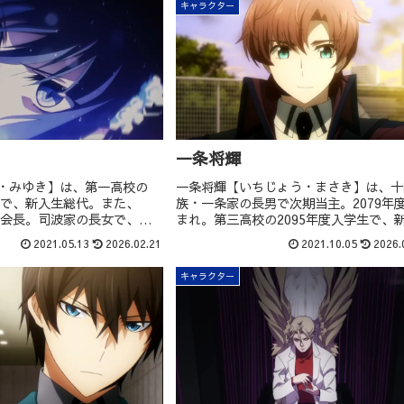
キャラクター
一条将輝
・みゆき】は、第一高校の
一条将輝【いちじょう・まさき】は、十
学生で、新入生総代。また、
族・一条家の長男で次期当主。2079年
徒会会長。司波家の長女で、司
まれ。第三高校の2095年度入学生で、
葉家現当主・四葉真夜の姪。
生総代。風紀委員。また国立魔法大学の
2021.05.13
2026.02.21
2021.10.05
2026.
は思えない美貌の持ち主。自
2098年度入学生。得意魔法は『爆裂』。
中心にあるのは達也であり、
歳の頃に初陣を果たし、「クリムゾン・
キャラクター
自分の全ては達也のもの」だ
ンス」の異名をとる。2095年度の九校
った。
深雪に一目惚れした。