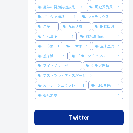
魔法の発動待機技術
1
風紀委員長
1
ギリシャ神話
1
ファランクス
1
用語
1
九頭見家
1
旧福岡県
1
宇和島市
1
対妖魔術式
1
三咲家
1
二木家
1
五十里啓
1
想子波
1
「ホーンドアウル」
1
アイネブリーゼ
1
クラブ活動
1
アストラル・ディスパージョン
1
カーラ・シュミット
1
旧石川県
1
巻別表示
1
Twitter