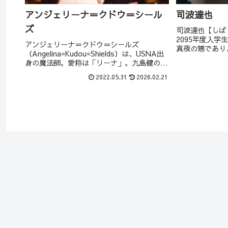
アンジェリーナ＝クドウ＝シール
司波達也
ズ
司波達也【しば
2095年度入学
アンジェリーナ＝クドウ＝シールズ
真夜の甥であり
（Angelina=Kudou=Shields）は、USNA出
ン。国防軍の特
身の魔法師。愛称は「リーナ」。九島健の
戦略級魔法師。
孫、九島烈の姪孫で、日本人の血を1/4引く
ス・シルバー」
2022.05.31
2026.02.21
クォーター。ホッとしたり怒ったりと、とに
る。
かく忙しい少女。