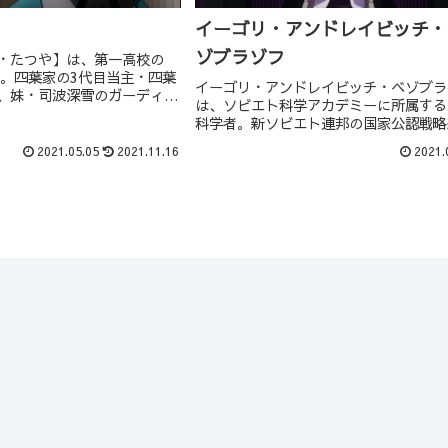
イーゴリ・アンドレイビッチ・
ゾブラゾフ
・たつや】は、第一高校の
生。四葉家の3代目当主・四葉
イーゴリ・アンドレイビッチ・ベゾブラ
、妹・司波深雪のガーディア
は、ソビエト科学アカデミーに所属する
務士官で、日本の国家非公認
科学者。新ソビエト連邦の国家公認戦略
FLTの天才魔工師「トーラ
法師で、十三使徒の一人。戦略級魔法は
のソフトウェア担当者でもあ
2021.05.05
2021.11.16
2021.
ゥマーン・ボンバ』。「イグナイター」
名をとる。