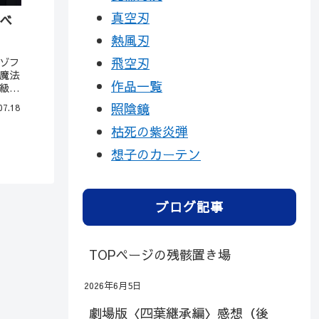
真空刃
ベ
熱風刃
飛空刃
ゾフ
魔法
作品一覧
級魔
『ト
照陰鏡
07.18
の異
枯死の紫炎弾
想子のカーテン
ブログ記事
TOPページの残骸置き場
2026年6月5日
劇場版〈四葉継承編〉感想（後