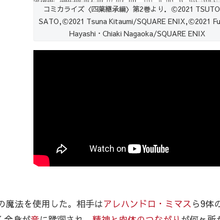
コミカライズ〈四葉継承編〉第2巻より．Ⓒ2021 TSUTO
SATO,Ⓒ2021 Tsuna Kitaumi/SQUARE ENIX,Ⓒ2021 Fu
Hayashi・Chiaki Nagaoka/SQUARE ENIX
の魔法を使用した。相手は
アレハンドロ・ミマス
ら9体
く全身が
音
に蹂躙され、
精神と肉体のつながり
が何ヶ所