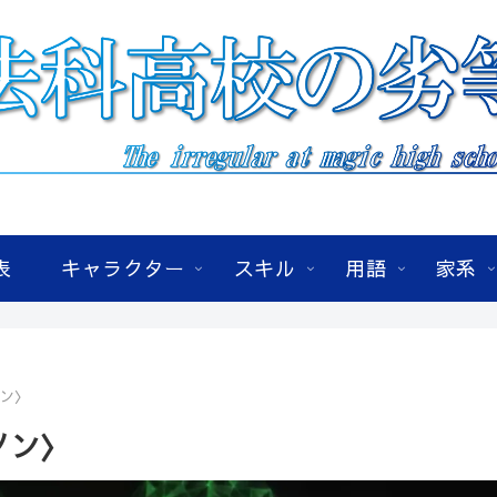
表
キャラクター
スキル
用語
家系
ノン〉
ノン〉