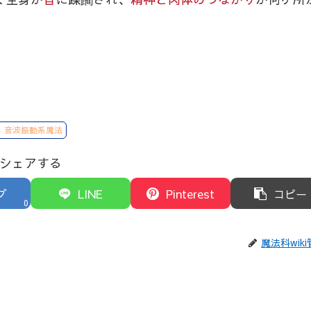
音波振動系魔法
シェアする
ブ
LINE
Pinterest
コピー
0
魔法科wik