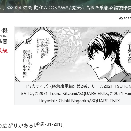
2024 佐島 勤/KADOKAWA/魔法科高校四葉継承編製作
2026
の機
うおん
轟音
系統
コミカライズ〈四葉継承編〉第2巻より．Ⓒ2021 TSUTO
SATO,Ⓒ2021 Tsuna Kitaumi/SQUARE ENIX,Ⓒ2021 Fum
Hayashi・Chiaki Nagaoka/SQUARE ENIX
[Ⓝ劣-31-201]
の広がりがある
。