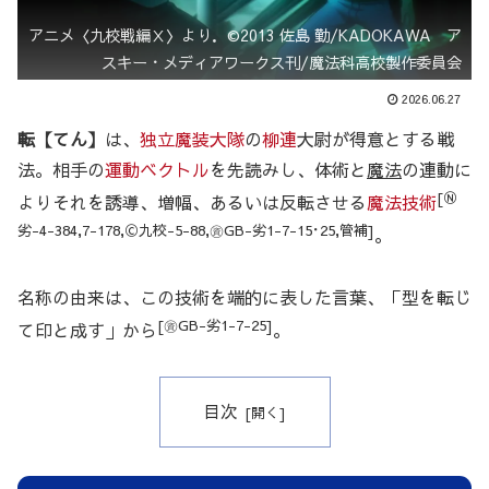
アニメ〈九校戦編Ⅹ〉より．©2013 佐島 勤/KADOKAWA ア
スキー・メディアワークス刊/魔法科高校製作委員会
2026.06.27
転【てん】
は、
独立魔装大隊
の
柳連
大尉が得意とする戦
法。相手の
運動ベクトル
を先読みし、体術と
魔法
の連動に
[Ⓝ
よりそれを誘導、増幅、あるいは反転させる
魔法技術
劣-4-384,7-178,Ⓒ九校-5-88,㊮GB-劣1-7-15･25,管補]
。
名称の由来は、この技術を端的に表した言葉、「型を転じ
[㊮GB-劣1-7-25]
て印と成す」から
。
目次