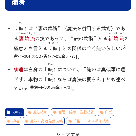
備考
てん
『
転
』は“裏の武術”（
魔法
を併用する武術）であ
うらかげりゅう
しんかげりゅう
る
裏陰流
の技であって、“表の武術”たる
新陰流
の
まろばし
[Ⓝ
極意とも言える
『転』
との関係は全く無いらしい
劣-4-384,㊮GB-劣1-7-25,全テ-73]
。
てん
柳連
は自身の『
転
』について、「俺のは真似事に過
てん
ぎず、本物の『
転
』ならば魔法は要らん」とも述べ
[Ⓝ劣-4-384,㊮全テ-73]
ている
。
スキル
魔法技術
催眠・暗示・洗脳技術
印契
柳連
魔法の高速発動技術
「型」による結印技術
シェアする