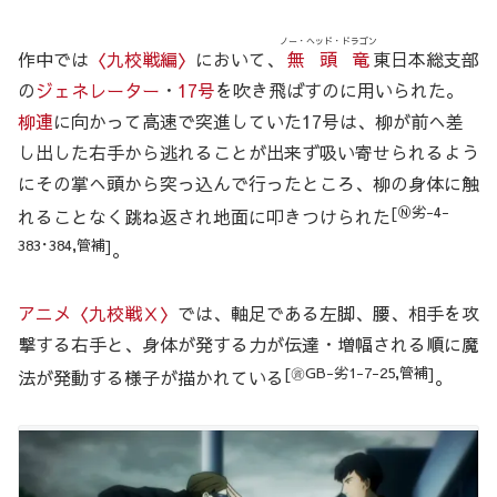
ノー・ヘッド・ドラゴン
作中では
〈九校戦編〉
において、
無頭竜
東日本総支部
の
ジェネレーター
・
17号
を吹き飛ばすのに用いられた。
柳連
に向かって高速で突進していた17号は、柳が前へ差
し出した右手から逃れることが出来ず吸い寄せられるよう
にその掌へ頭から突っ込んで行ったところ、柳の身体に触
[Ⓝ劣-4-
れることなく跳ね返され地面に叩きつけられた
383･384,管補]
。
アニメ〈九校戦Ⅹ〉
では、軸足である左脚、腰、相手を攻
撃する右手と、身体が発する力が伝達・増幅される順に魔
[㊮GB-劣1-7-25,管補]
法が発動する様子が描かれている
。