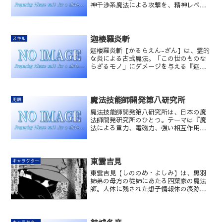
神干渉系魔法による攻撃を、精神レベル
で目標を見失わせることにより無効化す
る障壁魔法。スターズ第11隊の二等星級
魔法師、アリアナ・リー・シャウラが得
意としている。
迦楼羅炎斬
スキル
迦楼羅炎斬【かるらえん-ざん】は、霊的
な炎による古式魔法。「この世のものな
らざるモノ」にダメージを与える『迦楼
羅炎』を、対人用にアレンジした魔法。
魔法技能師開発第八研究所
用語
魔法技能師開発第八研究所は、日本の魔
法師開発研究所のひとつ。テーマは『魔
法による重力、電磁力、強い相互作用、
弱い相互作用の操作の研究』。2037年に
設立され現在も稼働中。
東雲吉見
キャラクター
東雲吉見【しののめ・よしみ】は、黒羽
姉弟の母方の従姉にあたる四葉家の魔法
師。人体に残された想子情報体の痕跡を
読み取るサイコメトリスト。
キャラクター