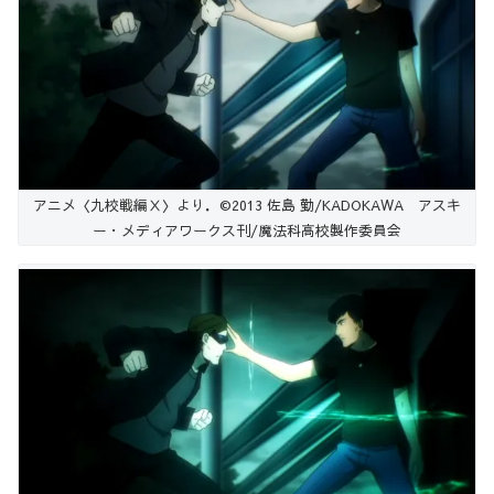
アニメ〈九校戦編Ⅹ〉より．©2013 佐島 勤/KADOKAWA アスキ
ー・メディアワークス刊/魔法科高校製作委員会