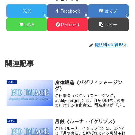
X
Facebook
はてブ
0
0
0
LINE
Pinterest
コピー
魔法科wiki管理人
関連記事
身体鍛造〈バダリィフォージン
スキル
グ〉
身体鍛造〈バダリィフォージング，
bodily-forging〉は、自身の肉体そのも
のに対する硬化魔法。司波達也が『ジー
クフリート』をアレンジした魔法。『身
体硬化魔法』などとも表現される。
月蝕〈ルーナ・イクリプス〉
スキル
月蝕〈ルーナ・イクリプス〉は、USNA
で『月の魔法』と呼ばれている戦闘用精