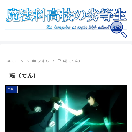
ホーム
スキル
転（てん）
転（てん）
スキル