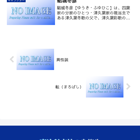
結城冬彦
結城冬彦【ゆうき・ふゆひこ】は、四葉
家の分家のひとつ・津久葉家の現当主で
ある津久葉冬歌の父で、津久葉彩歌の
夫。故人。
異性装
転（まろばし）