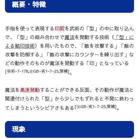
概要・特徴
手指を使って表現する
印契
を武術の「型」の中に取り込ん
で、「型」の組み合わせで
魔法
を発動する技術（
「型」に
よる結印技術
）を用いたもので、「敵を攻撃する」「敵の
攻撃を防御する」「敵の攻撃にカウンターを繰り出す」な
どの動作そのものが魔法を発動する「印」となっている
[Ⓝ劣-7-178,㊮GB-劣1-7-25,管補]
。
魔法を
高速発動
することができる反面、その動作が魔法と
関連付けられた「型」から少しでもずれると不発に終わっ
[㊮GB-劣1-7-25,管補]
てしまうというシビアさもある
。
現象