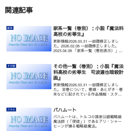
関連記事
家系一覧（巻別）：小説『魔法科
家系
高校の劣等生』
更新情報2026.03.31 一部微修正しまし
た。2026.02.08 一部微修正しました。
2025.04.08 「家系一覧（巻別表示）」ペ
ージを分割し、小説『魔法科高校の劣等
生』の各巻のみを取り上げた本ページを
作成しました。１年生編第01...
その他一覧（巻別）：小説『魔法
その他
科高校の劣等生 司波達也暗殺計
画』
更新情報2026.03.31 一部微修正しまし
た。 全巻について、巻頭・あとがき・巻
末などに記されている作品情報・スタッ
フ情報を再度チェックし追加しました。
2026.02.08 一部微修正しました。
2025.04.08 「その他一覧（巻別表...
バハムート
スキル
バハムートは、トルコの国家公認戦略級
魔法師（「使徒」）であるアリ・シャー
ヒーンが操る戦略級魔法。