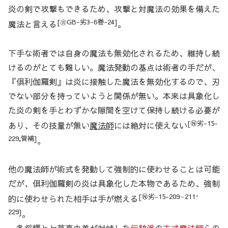
炎の剣で攻撃もできるため、攻撃と対魔法の効果を備えた
[㊮GB-劣3-6巻-24]
魔法と言える
。
下手な術者では自身の魔法も無効化されるため、維持し続
けるのがとても難しい。魔法発動の基点は術者の手だが、
『俱利伽羅剣』は炎に接触した魔法を無効化するので、刃
でない部分を持っていようと関係が無い。本来は具象化し
た炎の剣を手とわずかな隙間を空けて保持し続ける必要が
[Ⓝ劣-15-
あり、その技量が無い
魔法師
には絶対に使えない
229,管補]
。
他の魔法師が術式を発動して強制的に使わせることは可能
だが、俱利伽羅剣の炎は具象化した本物であるため、強制
[Ⓝ劣-15-209∼211･
的に使わせられた相手は手が燃える
229]
。