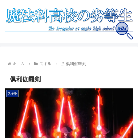
ホーム
スキル
俱利伽羅剣
俱利伽羅剣
スキル