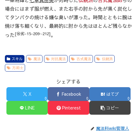
一条将輝と
七草真由美
が対峙した
伝統派
の
古式魔法師
らの
場合にはまず服が燃え、また右手の肘から先が黒く炭化し
てタンパクの焼ける嫌な臭いが漂った。時間とともに腕は
焼け落ち細くなり、最終的に肘から先はほとんど残らなか
[Ⓝ劣-15-209∼212]
った
。
スキル
魔法
対抗魔法
古式魔法
伝統派
方術士
シェアする
X
Facebook
はてブ
0
0
0
LINE
Pinterest
コピー
魔法科wiki管理人