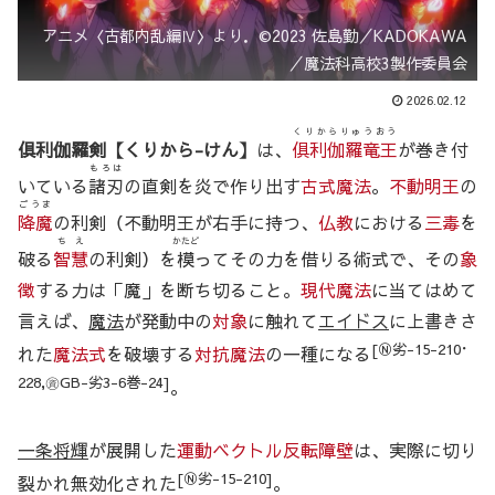
アニメ〈古都内乱編Ⅳ〉より．©2023 佐島勤／KADOKAWA
／魔法科高校3製作委員会
2026.02.12
くりからりゅうおう
俱利伽羅剣【くりから-けん】
は、
俱利伽羅竜王
が巻き付
もろは
いている
諸刃
の直剣を炎で作り出す
古式魔法
。
不動明王
の
ごうま
降魔
の利剣（不動明王が右手に持つ、
仏教
における
三毒
を
ちえ
かたど
破る
智慧
の利剣）を
模
ってその力を借りる術式で、その
象
徴
する力は「魔」を断ち切ること。
現代魔法
に当てはめて
言えば、
魔法
が発動中の
対象
に触れて
エイドス
に上書きさ
[Ⓝ劣-15-210･
れた
魔法式
を破壊する
対抗魔法
の一種になる
228,㊮GB-劣3-6巻-24]
。
一条将輝
が展開した
運動ベクトル反転障壁
は、実際に切り
[Ⓝ劣-15-210]
裂かれ無効化された
。