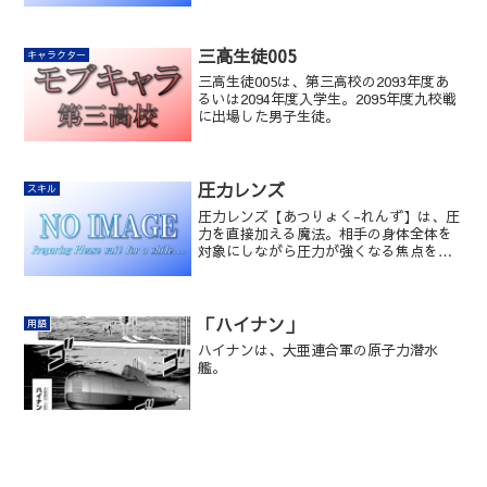
三高生徒005
キャラクター
三高生徒005は、第三高校の2093年度あ
るいは2094年度入学生。2095年度九校戦
に出場した男子生徒。
圧力レンズ
スキル
圧力レンズ【あつりょく-れんず】は、圧
力を直接加える魔法。相手の身体全体を
対象にしながら圧力が強くなる焦点を設
定することで、局所的に強い打撃を加え
るのと同じ効果を発揮する。
「ハイナン」
用語
ハイナンは、大亜連合軍の原子力潜水
艦。