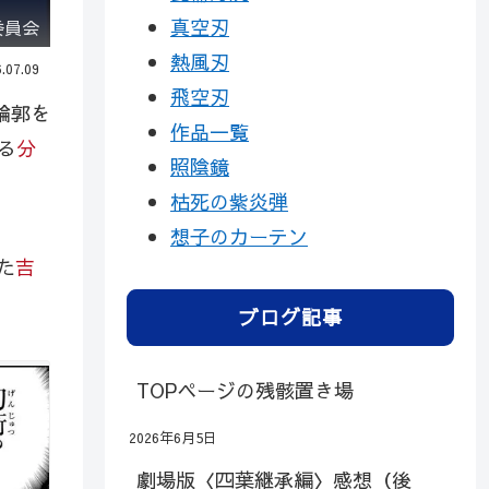
真空刃
委員会
熱風刃
.07.09
飛空刃
輪郭を
作品一覧
る
分
照陰鏡
枯死の紫炎弾
想子のカーテン
た
吉
ブログ記事
TOPページの残骸置き場
2026年6月5日
劇場版〈四葉継承編〉感想（後