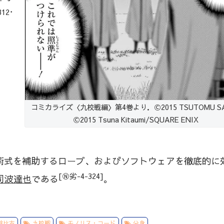
12･
コミカライズ〈九校戦編〉第4巻より．Ⓒ2015 TSUTOMU SA
Ⓒ2015 Tsuna Kitaumi/SQUARE ENIX
術式を補助するローブ、およびソフトウェアを徹底的に
[Ⓝ劣-4-324]
司波達也
である
。
幹比古
九校戦
モノリス・コード
分身