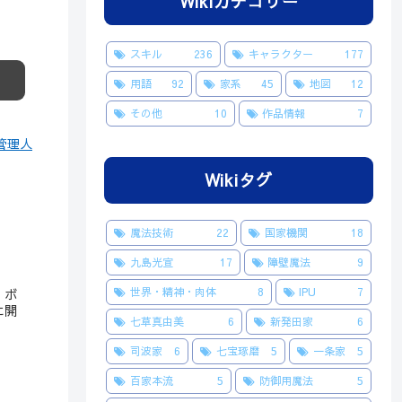
Wikiカテゴリー
スキル
236
キャラクター
177
用語
92
家系
45
地図
12
その他
10
作品情報
7
i管理人
Wikiタグ
魔法技術
22
国家機関
18
九島光宣
17
障壁魔法
9
世界・精神・肉体
8
IPU
7
・ボ
に開
七草真由美
6
新発田家
6
司波家
6
七宝琢磨
5
一条家
5
百家本流
5
防御用魔法
5