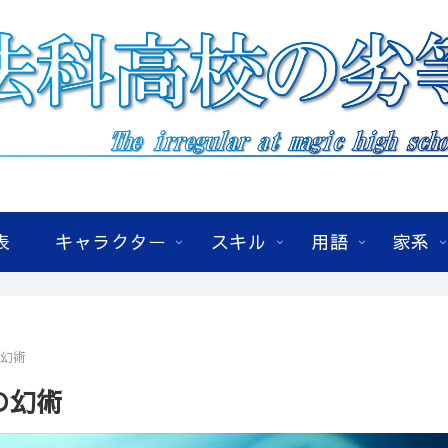
表
キャラクター
スキル
用語
家系
の幻術
の幻術