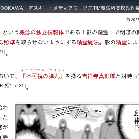
KADOKAWA アスキー・メディアワークス刊/魔法科高校製作
2026
」
という
概念
の
独立情報体
である「影の精霊」で明暗の
な
照準
を取らせないようにする
精霊魔法
。影の
精霊
によ
1]
。
インビジブル・ブリット
おいて、
『不可視の弾丸』
を操る
吉祥寺真紅郎
と対峙し
B-劣1-7-21]
。
合わ
った
感が
祥寺