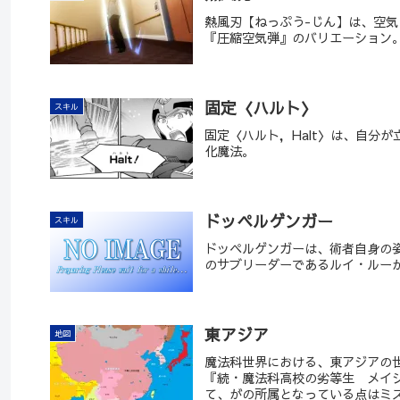
熱風刃【ねっぷう-じん】は、空
『圧縮空気弾』のバリエーション
固定〈ハルト〉
スキル
固定〈ハルト，Halt〉は、自分
化魔法。
ドッペルゲンガー
スキル
ドッペルゲンガーは、術者自身の姿
のサブリーダーであるルイ・ルー
東アジア
地図
魔法科世界における、東アジアの世
『続・魔法科高校の劣等生 メイジ
て、がの所属となっている点はミスだ