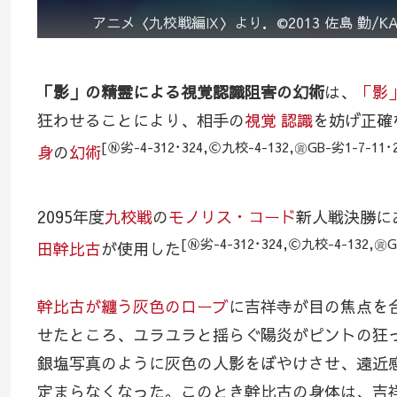
アニメ〈九校戦編Ⅸ〉より．©2013 佐島 勤/
「影」の精霊による視覚認識阻害の幻術
は、
「影
狂わせることにより、相手の
視覚
認識
を妨げ正確
[Ⓝ劣-4-312･324,Ⓒ九校-4-132,㊮GB-劣1-7-11･2
身
の
幻術
2095年度
九校戦
の
モノリス・コード
新人戦決勝に
[Ⓝ劣-4-312･324,Ⓒ九校-4-132,㊮G
田幹比古
が使用した
幹比古が纏う灰色のローブ
に吉祥寺が目の焦点を
せたところ、ユラユラと揺らぐ陽炎がピントの狂
銀塩写真のように灰色の人影をぼやけさせ、遠近
定まらなくなった。このとき幹比古の身体は、吉