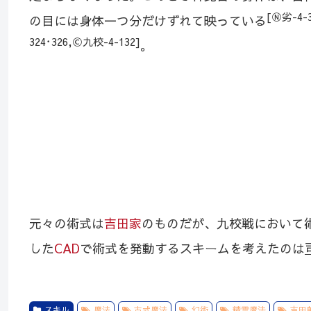
[Ⓝ劣-4-3
の目には身体一つ分だけずれて映っている
324･326,Ⓒ九校-4-132]
。
元々の術式は
吉田家
のものだが、九校戦において
した
CAD
で術式を発動するスキームを考えたのは
スキル
魔法
古式魔法
幻術
精霊魔法
吉田