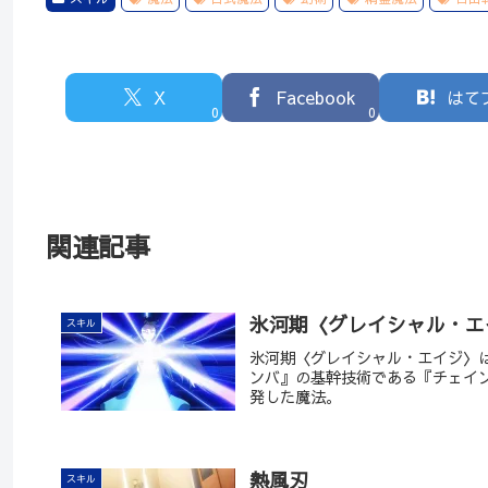
X
Facebook
はて
0
0
関連記事
氷河期〈グレイシャル・エ
スキル
氷河期〈グレイシャル・エイジ〉
ンバ』の基幹技術である『チェイ
発した魔法。
熱風刃
スキル