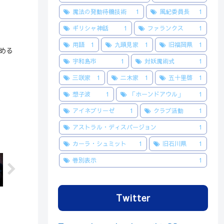
魔法の発動待機技術
1
風紀委員長
1
ギリシャ神話
1
ファランクス
1
用語
1
九頭見家
1
旧福岡県
1
める
宇和島市
1
対妖魔術式
1
三咲家
1
二木家
1
五十里啓
1
想子波
1
「ホーンドアウル」
1
アイネブリーゼ
1
クラブ活動
1
アストラル・ディスパージョン
1
カーラ・シュミット
1
旧石川県
1
巻別表示
1
Twitter