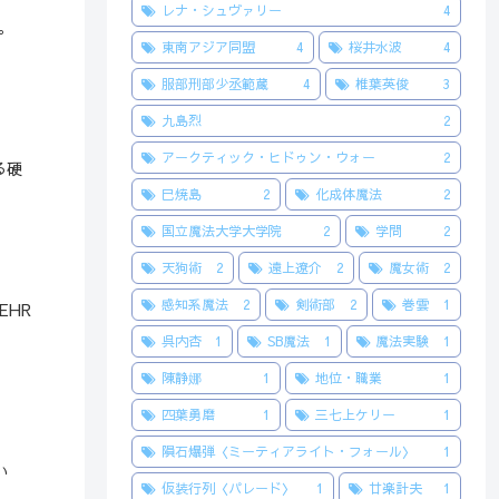
レナ・シュヴァリー
4
。
東南アジア同盟
4
桜井水波
4
服部刑部少丞範蔵
4
椎葉英俊
3
九島烈
2
アークティック・ヒドゥン・ウォー
2
る硬
巳焼島
2
化成体魔法
2
国立魔法大学大学院
2
学問
2
天狗術
2
遠上遼介
2
魔女術
2
感知系魔法
2
剣術部
2
巻雲
1
EHR
呉内杏
1
SB魔法
1
魔法実験
1
陳静娜
1
地位・職業
1
四葉勇磨
1
三七上ケリー
1
。
隕石爆弾〈ミーティアライト・フォール〉
1
い
仮装行列〈パレード〉
1
廿楽計夫
1