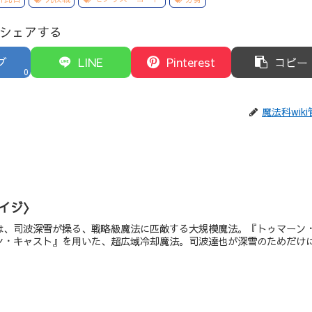
シェアする
ブ
LINE
Pinterest
コピー
0
魔法科wik
イジ〉
は、司波深雪が操る、戦略級魔法に匹敵する大規模魔法。『トゥマーン
ン・キャスト』を用いた、超広域冷却魔法。司波達也が深雪のためだけ