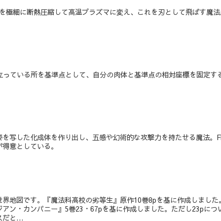
気を極細に断熱圧縮して高温プラズマに変え、これを刃として飛ばす魔法
。
が立っている所を基準点として、自分の肉体と基準点の相対座標を固定す
を写した化成体を作り出し、五感や幻術的な攻撃力を持たせる魔法。F
が得意としている。
界地図です。『魔法科高校の劣等生』原作10巻8pを基に作成しました
アン・カンパニー』5巻23・67pを基に作成しました。ただし23pにつ
と...