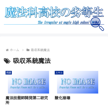
ホーム
吸収系統魔法
吸収系統魔法
用語
スキル
魔法技能師開発第二研究
酸化崩壊
所