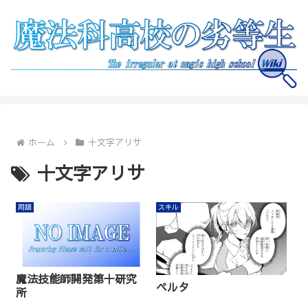
ホーム
十文字アリサ
十文字アリサ
用語
スキル
魔法技能師開発第十研究
ペルタ
所