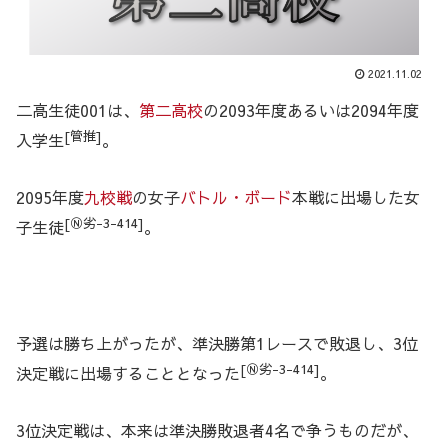
2021.11.02
二高生徒001は、
第二高校
の2093年度あるいは2094年度
[管推]
入学生
。
2095年度
九校戦
の女子
バトル・ボード
本戦に出場した女
[Ⓝ劣-3-414]
子生徒
。
予選は勝ち上がったが、準決勝第1レースで敗退し、3位
[Ⓝ劣-3-414]
決定戦に出場することとなった
。
3位決定戦は、本来は準決勝敗退者4名で争うものだが、