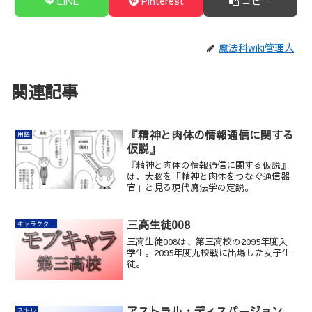
LINE
Pinterest
コピー
魔法科wiki管理人
関連記事
『精神と肉体の情報通信に関する
用語
仮説』
『精神と肉体の情報通信に関する仮説』
は、大脳を「精神と肉体をつなぐ通信器
官」と見る現代魔法学の定説。
三高生徒008
キャラクター
三高生徒008は、第三高校の2095年度入
学生。2095年度九校戦に出場した女子生
徒。
アストラル・ディスパージョン
スキル