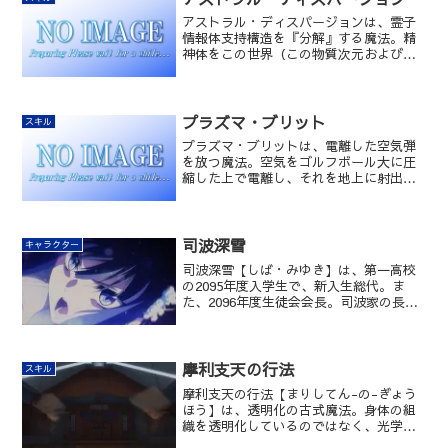
アストラル・ディスパージョンは、霊子
情報体支持構造を『分解』する魔法。精
神体をこの世界（この物質次元および情
報次元）に存在できなくする魔法。パラ
サイト等の霊子情報体を、この世界から
完全に駆逐する魔法。
プラズマ・ブリット
スキル
プラズマ・ブリットは、電離した空気弾
を放つ魔法。空気をゴルフボール大に圧
縮した上で電離し、それを地上に射出す
る魔法。プラズマの密度を上げないよう
にすれば、殺傷力を下げることができ
る。
司波深雪
キャラクター
司波深雪【しば・みゆき】は、第一高校
の2095年度入学生で、新入生総代。ま
た、2096年度生徒会会長。司波家の長女
で、司波達也の妹。四葉家現当主・四葉
真夜の姪。この世のものとは思えない美
貌の持ち主。自身の行動基準の中心にあ
るのは達也であり、ある事情から「自分
摩利支天の行法
スキル
の全ては達也のもの」だと思うようにな
摩利支天の行法【まりしてん-の-ぎょう
った。
ほう】は、透明化の古式魔法。身体の組
織を透明化しているのではなく、光学迷
彩により透明化している。