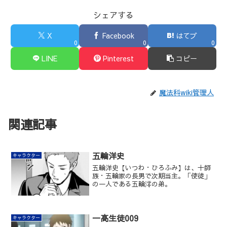
シェアする
X
Facebook
はてブ
0
0
0
LINE
Pinterest
コピー
魔法科wiki管理人
関連記事
五輪洋史
キャラクター
五輪洋史【いつわ・ひろふみ】は、十師
族・五輪家の長男で次期当主。「使徒」
の一人である五輪澪の弟。
一高生徒009
キャラクター