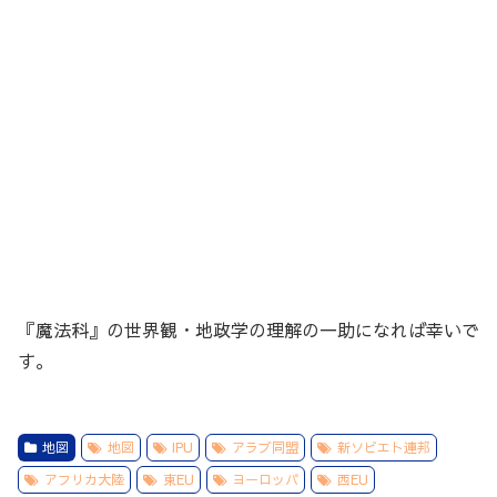
『魔法科』の世界観・地政学の理解の一助になれば幸いで
す。
地図
地図
IPU
アラブ同盟
新ソビエト連邦
アフリカ大陸
東EU
ヨーロッパ
西EU