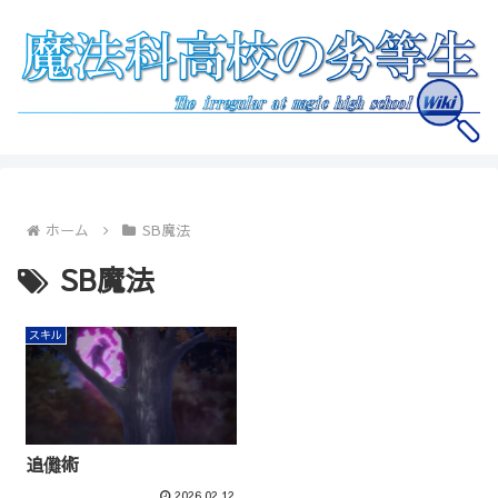
ホーム
SB魔法
SB魔法
スキル
追儺術
2026.02.12