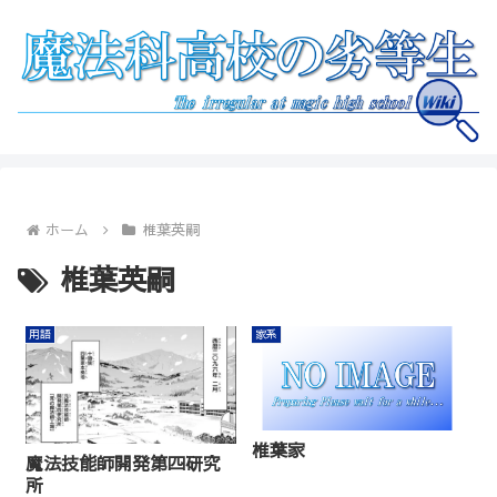
ホーム
椎葉英嗣
椎葉英嗣
用語
家系
椎葉家
魔法技能師開発第四研究
所