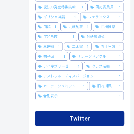
魔法の発動待機技術
1
風紀委員長
1
ギリシャ神話
1
ファランクス
1
用語
1
九頭見家
1
旧福岡県
1
宇和島市
1
対妖魔術式
1
三咲家
1
二木家
1
五十里啓
1
想子波
1
「ホーンドアウル」
1
アイネブリーゼ
1
クラブ活動
1
アストラル・ディスパージョン
1
カーラ・シュミット
1
旧石川県
1
巻別表示
1
Twitter