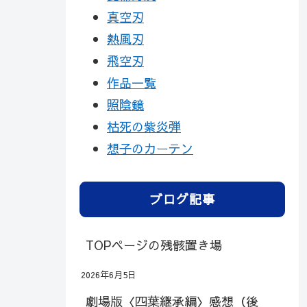
真空刃
熱風刃
飛空刃
作品一覧
照陰鏡
枯死の紫炎弾
想子のカーテン
ブログ記事
TOPページの残骸置き場
2026年6月5日
劇場版〈四葉継承編〉感想（後