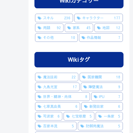
Wikiカテゴリー
スキル
236
キャラクター
177
用語
92
家系
45
地図
12
その他
10
作品情報
7
Wikiタグ
魔法技術
22
国家機関
18
九島光宣
17
障壁魔法
9
世界・精神・肉体
8
IPU
7
七草真由美
6
新発田家
6
司波家
6
七宝琢磨
5
一条家
5
百家本流
5
防御用魔法
5