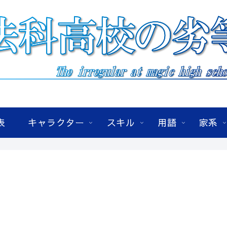
表
キャラクター
スキル
用語
家系