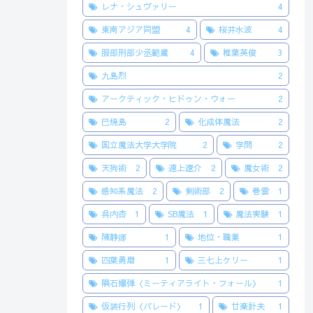
レナ・シュヴァリー
4
東南アジア同盟
4
桜井水波
4
服部刑部少丞範蔵
4
椎葉英俊
3
九島烈
2
アークティック・ヒドゥン・ウォー
2
巳焼島
2
化成体魔法
2
国立魔法大学大学院
2
学問
2
天狗術
2
遠上遼介
2
魔女術
2
感知系魔法
2
剣術部
2
巻雲
1
呉内杏
1
SB魔法
1
魔法実験
1
陳静娜
1
地位・職業
1
四葉勇磨
1
三七上ケリー
1
隕石爆弾〈ミーティアライト・フォール〉
1
仮装行列〈パレード〉
1
廿楽計夫
1