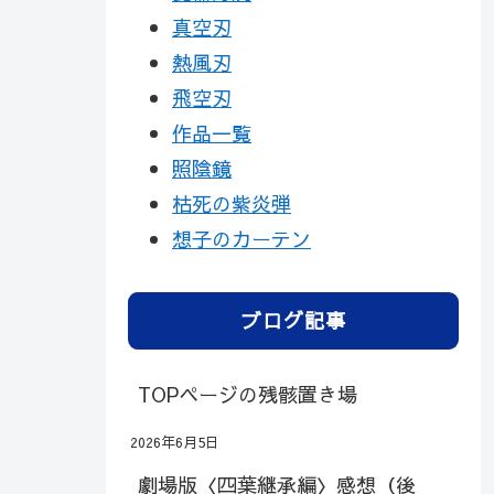
真空刃
熱風刃
飛空刃
作品一覧
照陰鏡
枯死の紫炎弾
想子のカーテン
ブログ記事
TOPページの残骸置き場
2026年6月5日
劇場版〈四葉継承編〉感想（後