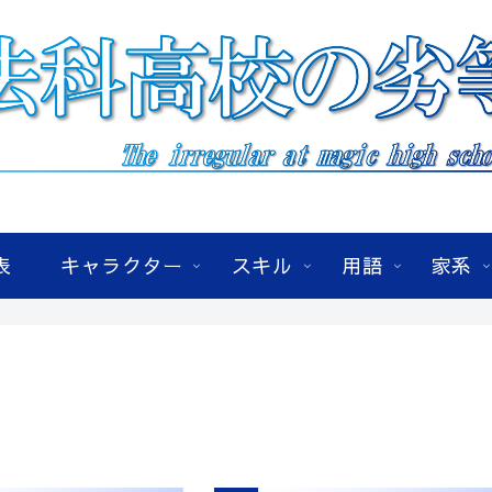
表
キャラクター
スキル
用語
家系