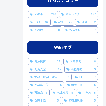
Wikiカテゴリー
スキル
236
キャラクター
177
用語
92
家系
45
地図
12
その他
10
作品情報
7
Wikiタグ
魔法技術
22
国家機関
18
九島光宣
17
障壁魔法
9
世界・精神・肉体
8
IPU
7
七草真由美
6
新発田家
6
司波家
6
七宝琢磨
5
一条家
5
百家本流
5
防御用魔法
5