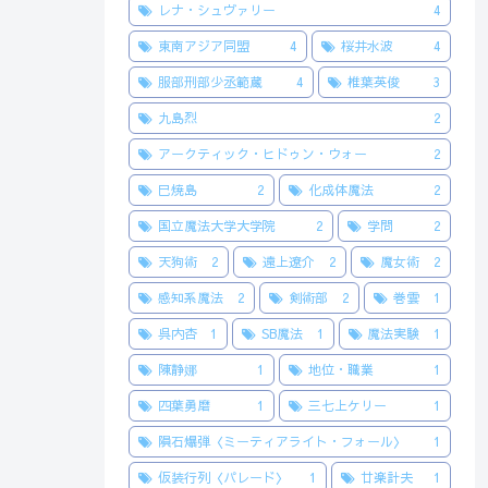
レナ・シュヴァリー
4
東南アジア同盟
4
桜井水波
4
服部刑部少丞範蔵
4
椎葉英俊
3
九島烈
2
アークティック・ヒドゥン・ウォー
2
巳焼島
2
化成体魔法
2
国立魔法大学大学院
2
学問
2
天狗術
2
遠上遼介
2
魔女術
2
感知系魔法
2
剣術部
2
巻雲
1
呉内杏
1
SB魔法
1
魔法実験
1
陳静娜
1
地位・職業
1
四葉勇磨
1
三七上ケリー
1
隕石爆弾〈ミーティアライト・フォール〉
1
仮装行列〈パレード〉
1
廿楽計夫
1