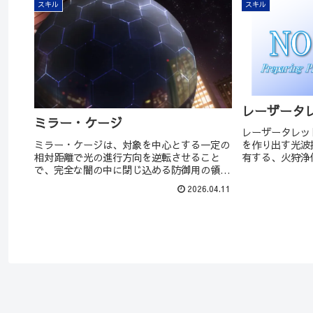
スキル
スキル
レーザータ
ミラー・ケージ
レーザータレッ
ミラー・ケージは、対象を中心とする一定の
を作り出す光波
相対距離で光の進行方向を逆転させること
有する、火狩浄
で、完全な闇の中に閉じ込める防御用の領域
ので）目には見
魔法。
2026.04.11