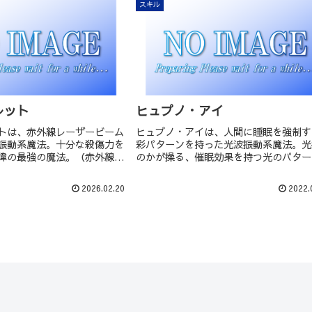
スキル
レット
ヒュプノ・アイ
トは、赤外線レーザービーム
ヒュプノ・アイは、人間に睡眠を強制す
振動系魔法。十分な殺傷力を
彩パターンを持った光波振動系魔法。光
偉の最強の魔法。（赤外線な
のかが操る、催眠効果を持つ光のパター
えない。
相手の視界を覆う強制睡眠魔法。人間の
を試すような、ありとあらゆる色を帯び
2026.02.20
2022.
の粒子が明滅しながら敵の視界の全てを
で踊り回り、敵を気絶させる。