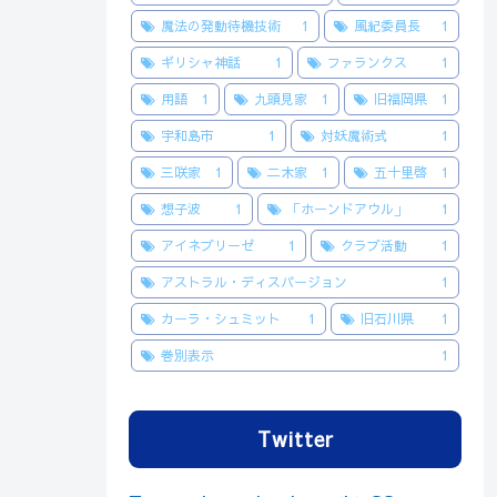
魔法の発動待機技術
1
風紀委員長
1
ギリシャ神話
1
ファランクス
1
用語
1
九頭見家
1
旧福岡県
1
宇和島市
1
対妖魔術式
1
三咲家
1
二木家
1
五十里啓
1
想子波
1
「ホーンドアウル」
1
アイネブリーゼ
1
クラブ活動
1
アストラル・ディスパージョン
1
カーラ・シュミット
1
旧石川県
1
巻別表示
1
Twitter